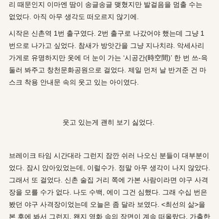
리 때문인지 이마엔 땀이 송글송글 맺혔지만 발걸음을 멈출 수는
없었다. 아직 아무 생각도 떠오르지 않기에.
시작은 신촌역 1번 출구였다. 2번 출구로 나갔어야 했는데 그냥 1
번으로 나가고 싶었다. 참새가 방앗간을 그냥 지나치랴. 악세사리
가게로 유명하지만 옷에 더 눈이 가는 ‘시공간(時空間
)
’ 한 번 쓰-윽
둘러 봐주고 창천문화공원으로 걸었다. 제일 먼저 날 반겨준 건 마
스크 착용 안내문 속의 웃고 있는 아이였다.
웃고 있는게 괜히 보기 싫었다.
브레이크 타임 시간대라 그런지 잠깐 쉬러 나오신 분들이 대부분이
었다. 잠시 앉아있었는데, 이럴수가. 정말 아무 생각이 나지 않았다.
그래서 또 걸었다. 신촌 술집 거리 쪽에 가본 사람이라면 야구 사격
장을 모를 수가 없다. 나도 수백, 에이 그건 심했다. 그래 수십 번은
봤던 야구 사격장이었는데 오늘은 좀 달라 보였다. <최선의 삶>을
본 후에 봐서 그런지. 왠지 영화 속의 장면이 계속 떠올랐다. 가출한