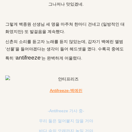
그나저나 맛있겠네.
그렇게 백종원 선생님 세 명을 마주쳐 한마디 건네고 (일방적인 대
화였지만) 또 발걸음을 계
속했다.
신촌의 소리를 듣고자 노래를 듣지 않았는데, 갑자기 백예린 앨범
‘
선물
’을 들어야겠다는 생각이 들어 헤드셋을 꼈다.
수록곡 중에도
antifreeze
특히 ‘
‘는 완벽하게 어울렸다.
Antifreeze-백예린
-Antifreeze 가사 중-
우리 둘은 얼어붙지 않을 거야
바다 속의 모래까지 녹일 거야