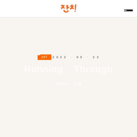
2022 · 05 · 23
ART
Running Through
Editor 개굴