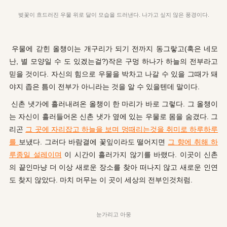
벚꽃이 흐드러진 우물 위로 달이 모습을 드러낸다. 나가고 싶지 않은 풍경이다.
우물에 갇힌 올챙이는 개구리가 되기 전까지 동그랗고
(혹은 네모
난, 별 모양일 수 도 있겠는걸?)
작은 구멍 하나가 하늘의 전부라고
믿을 것이다. 자신의 힘으로 우물을 박차고 나갈 수 있을 그때가 돼
야지 좁은 틈이 전부가 아니라는 것을 알 수 있을텐데 말이다.
신촌 냇가에 흘러내려온 올챙이 한 마리가 바로 그렇다. 그 올챙이
는 자신이 흘러들어온 신촌 냇가 옆에 있는 우물로 몸을 숨겼다. 그
리곤
그 곳에 자리잡고 하늘을 보며 멍때리는것을 취미로 하루하루
를
보냈다. 그러다 바람결에 꽃잎이라도 떨어지면
그 향에 취해 하
루종일 설레이며
이 시간이 흘러가지 않기를 바랬다. 이곳이 신촌
의 끝인마냥 더 이상 새로운 장소를 찾아 떠나지 않고 새로운 인연
도 찾지 않았다. 마치 머무는 이 곳이 세상의 전부인것처럼.
눈가리고 아웅