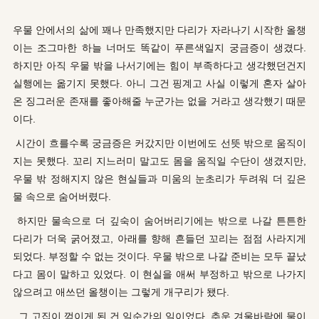
우물 안에서의 삶에 꽤나 만족했지만 다리가 자라나기 시작한 올챙
이는 조그마한 하늘 너머도 똑같이 푸른색일지 궁금증이 생겼다.
하지만 아직 우물 밖을 나서기에는 힘이 부족하다고 생각했던건지
실행에는 옮기지 못했다. 아니 그건 핑계고 사실 이렇게 혼자 살아
온 징그러운 존재를 좋아해줄 누군가는 없을 거라고 생각했기 때문
이다.
시간이 흐를수록 궁금증은 커갔지만 이번에도 선뜻 밖으로 움직이
지는 못했다. 꼬리 지느러미 말고도 몸을 움직일 수단이 생겼지만,
우물 밖 정해지지 않은 현실들과 미움의 눈초리가 두려워 더 깊은
물 속으로 숨어버렸다.
하지만 물속으로 더 깊숙이 숨어버리기에는 밖으로 나갈 튼튼한
다리가 더욱 굵어졌고, 아래를 향해 흔들던 꼬리는 점점 사라지게
되었다. 부정할 수 없는 것이다. 우물 밖으로 나갈 준비는 모두 끝났
다고 몸이 말하고 있었다. 이 현실을 애써 부정하고 밖으로 나가지
않으려고 애쓰던 올챙이는 그렇게 개구리가 됐다.
그 고집이 꺾이게 된 건 일순간의 일이었다. 추운 겨울바람에 물이