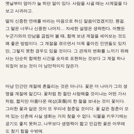
옛날부터 엄마가 늘 하던 말이 있다. 사람을 사귈 때는 사계절을 다
보고 사귀라고.
딸의 신중한 연애를 바라는 마음으로 하신 말씀이었겠지만, 웬걸.
그 딸은 너무나 신중한 나머지… 자세한 설명은 생략한다. 어쨌든
누군가와의 만남을 곱씹어 볼 때, 함께 보낸 계절을 세어보는 것도
꽤 좋은 방법이다. 그 계절을 겪으면서 더욱 좋아진 인연들도 있지
만, 그렇지 못한 경우도 있을 것이다. 그 관계의 변화를 느끼기 위해
서는 단순히 함께한 시간을 숫자로 표현하는 것보다 그 계절 하나
되짚어 보는 것이 더 낭만적이지 않은가.
마냥 인간만 계절에 흔들리는 것은 아니다. 꽃은 더 나아가 그의 생
명을 계절에 맡긴다. 꽃처럼 한 철만 사랑해줄 것이냐는 어떤 가사
처럼, 짧지만 아름다운 애상(哀傷)의 한 철을 보내는 것이 꽃이다.
그러한 꽃과 닮은 것이 또 우리네 청춘일 것이다. 꽃 같은 청춘이 모
여 있는 신촌에 사실 생화는 거의 찾을 수 없다. 식물을 키우기에는
공기도 좋지 못하고, 나무보다 생명력이 짧고 민감한 꽃은 아무래
도 찾기 힘들 수밖에.