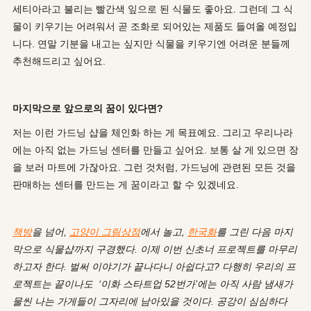
세티아라고 불리는 빨간색 잎으로 된 식물도 좋아요. 그런데 그 식
물이 키우기는 어려워서 곧 조화로 되어있는 제품도 들여올 예정입
니다. 연말 기분을 내고는 싶지만 식물을 키우기엔 어려운 분들께
추천해드리고 싶어요.
마지막으로 앞으로의 꿈이 있다면?
저는 이런 가드닝 샵을 체인화 하는 게 목표예요. 그리고 우리나라
에는 아직 없는 가드닝 센터를 만들고 싶어요. 보통 살 게 있으면 장
을 보러 마트에 가잖아요. 그런 것처럼, 가드닝에 관련된 모든 것을
판매하는 센터를 만드는 게 꿈이라고 할 수 있겠네요.
책방
을 넘어,
고양이 그림상점
에서 놀고,
한국화
를 그린 다음 마지
막으로 식물샵까지 구경했다. 이제 이번 신초너 프로젝트를 마무리
하고자 한다. 벌써 이야기가 끝나다니 아쉽다고? 다행히 우리의 프
로젝트는 끝이나도 ‘이화 스타트업 52번가’에는 아직 사람 냄새가
물씬 나는 가게들이 그자리에 남아있을 것이다. 공강이 심심하다