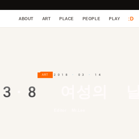
:D
ABOUT
ART
PLACE
PEOPLE
PLAY
2018 · 03 · 14
ART
3
·
8
여성의 
Editor Mr.Lee