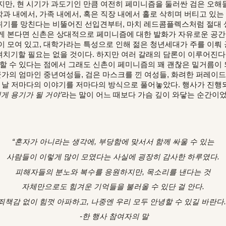
, 현 시기가 과도기인 만큼 여전히 페미니즘을 둘러싼 검은 오해들
 내에서, 가족 내에서, 혹은 직장 내에서 홀로 삭히며 버티고 있는 
기를 망친다는 비뚤어진 선입견부터, 마치 레드콤플렉스처럼 절대 
게 본다면 신촌은 상대적으로 페미니즘에 대한 발화가 자유로운 공간
이 모여 있고, 대학가라는 특성으로 인해 젊은 청년세대가 주를 이뤄
치기할 필요는 없을 것이다. 하지만 여러 갈래의 담론이 이루어진다
여할 수 있다는 점에서 그래도 신촌이 페미니즘의 꽤 괜찮은 밑거름이
군가의 엄마인 중년여성들, 검은 마스크를 낀 여성들, 화려한 퍼레이드
이 날 저마다의 이야기를 저마다의 방식으로 풀어놓았다. 행사가 진행
게 용기가 될 거야’
라는 말이 어느 때보다 가슴 깊이 와닿는 순간이었
“혼자가 아니라는 생각에, 부당함에 맞서서 함께 싸울 수 있는
사람들이
이렇게 많이 모였다는 사실에 굉장히 감사한 하루였다.
피해자들의 분노와 복수를 응원하지만,
목소리를 낸다는 것
자체만으로도 힘겨운 기억들을 불러올 수 있단 걸 안다.
죄책감 없이 힘껏 아파하고, 나중엔 우리 모두 안녕할 수 있길 바란다.
-한 행사 참여자의 말