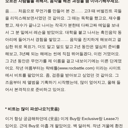
모르는 사람들을 위해서, 음악을 해온 과정을 좀 이야기해주세요.
음…… 처음으로 무언가를 만들어 본 건…… 고3 때 버벌진트 곡들
을 리믹스해보면서였던 것 같아요. 그 때는 독학을 했고요, 재수를
했고, 재수가 끝나고 나서는 작곡가 분한테 다짜고짜 메일을 보내
서 그 분 밑에서 레슨을 받았어요. 대학을 붙고 나서는 흑인음악 동
아리에 들어가서 경험을 쌓았고…… 음악을 진지하게 해보려고 결
심한 뒤로 목표가, 더도 말고 덜도 말고 2년 동안은 열심히 준비를
해보고, 3년째 되는 해에는 씬에 직접 뛰어들겠다, 이런 거였어요.
그 2년 동안은 무언가를 제 이름을 걸고 내보이기에는 이른 단계였
어요. 작년 여름부터는 락배틀(www.rocbattle.com) 이라는 사이트
에서 비트를 팔았어요. 좀, 검증을 받아보고 싶었던 것 같아요. 그
즈음부터 제 앨범을 기획하기 시작했는데, 많이 엎어지고, 올해 들
어서 본격적으로 준비하고 있어요.
* 비트는 많이 파셨나요?(웃음)
이거 항상 궁금해하던데.(웃음) 이게 Buy랑 Exclusive랑 Lease가
있어요. 근데 Buy로 아홉 개 팔았어요. 백 달러씩. 작년 겨울에 환전