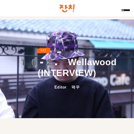
2015 · 05 · 28
ART
10-2.
Wellawood
(INTERVIEW)
Editor 덕꾸