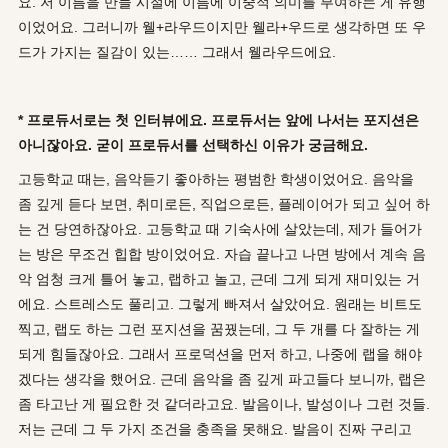
요. 저 이름을 만들 시절에 이름에 이중적 의미를 부여하는 게 유행
이었어요. 그러니까 웰+라우드이지만 웰라+우드로 생각하면 또 우
드가 가지는 질감이 있는…… 그래서 웰라우드에요.
* 프로듀서로는 첫 인터뷰에요. 프로듀서는 앞에 나서는 포지션은
아니잖아요. 굳이 프로듀서를 선택하신 이유가 궁금해요.
고등학교 때는, 음악듣기 좋아하는 평범한 학생이었어요. 음악을
좀 깊게 듣다 보면, 취미로든, 직업으로든, 플레이어가 되고 싶어 하
는 건 당연하잖아요. 고등학교 때 기숙사에 살았는데, 제가 들어가
는 방은 무조건 힙합 방이었어요. 자습 끝나고 나면 방에서 계속 음
악 엄청 크게 틀어 놓고, 랩하고 놀고, 근데 그게 되게 재미있는 거
에요. 스트레스도 풀리고. 그렇게 빠져서 살았어요. 원래는 비트도
찍고, 랩도 하는 그런 포지션을 꿈꿨는데, 그 두 개를 다 잘하는 게
되게 힘들잖아요. 그래서 프로덕션을 먼저 하고, 나중에 랩을 해야
겠다는 생각을 했어요. 근데 음악을 좀 깊게 파고들다 보니까, 랩은
좀 타고난 게 필요한 것 같더라고요. 발음이나, 발성이나 그런 것들.
저는 근데 그 두 가지 조건을 충족을 못해요. 발음이 진짜 구리고