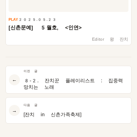
PLAY
2025.05.23
[신촌문예]
5
월호, <인연>
Editor 왕 잔치
이전 글
←
8-2. 잔치꾼 플레이리스트 : 집중력
망치는 노래
다음 글
→
[잔치 in 신촌가족축제]