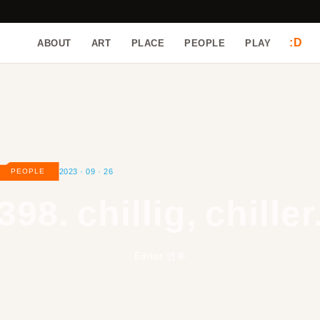
:D
ABOUT
ART
PLACE
PEOPLE
PLAY
2023 · 09 · 26
PEOPLE
398.
chillig, chiller
Editor 연두