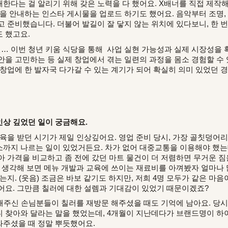
한다는 걸 알리기 위해 갖은 노력을 다 했어요. X배너를 직접 제작
법을 안내하는 인스타 게시물을 업로드 하기도 했어요. 음악부터 조명,
고 준비했습니다
. 더불어 발길이 잘 닿지 않는 위치에 있다보니, 한
 했고요.
 이번 청년 키움 식당을 통해 사업 실현 가능성과 실제 시장성을 확
안을 고민하는 등 실제 창업에서 겪는 일련의 과정을 몸소 경험할 수 
 창업에 한 발자국 다가갈 수 있는 계기가 되어 확실히 의미 있었던
상 깊었던 일이 궁금해요.
교육을 받던 시기가 제일 인상깊어요. 영업 준비 당시, 가장 골칫덩어
까지 나르는 일이 있었거든요. 차가 없어 대중교통을 이용해야 했는
아 가격을 비교하고 좀 전에 갔던 마트 물건이 더 저렴하면 무거운 짐
 생각해 보면 메뉴 개발과 교육에 쓰이는 재료비를 아껴봤자 얼마나 많
는지. (웃음) 조금은 바보 같기도 하지만, 저희 4명 모두가 같은 
어요. 그만큼 칠러에 대한 설렘과 기대감이 있었기 때문이겠죠?
문해주신 손님분들이 칠러를 재방문 해주셨을 때도 기억에 남아요. 당시
니 찾아와 달라는 말을 했었는데, 4개월이 지난데다가 브랜드명이 
와주셨을 때 정말 뿌듯했어요.