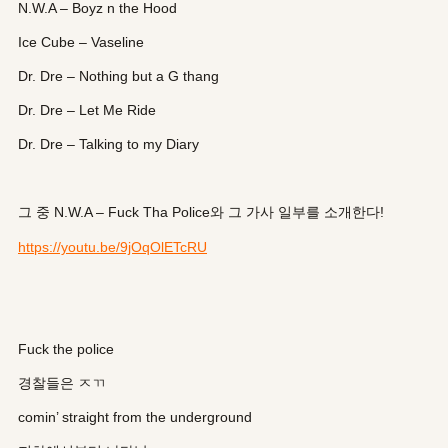
N.W.A – Boyz n the Hood
Ice Cube – Vaseline
Dr. Dre – Nothing but a G thang
Dr. Dre – Let Me Ride
Dr. Dre – Talking to my Diary
그 중 N.W.A – Fuck Tha Police와 그 가사 일부를 소개한다!
https://youtu.be/9jOqOlETcRU
Fuck the police
경찰들은 ㅈㄲ
comin’ straight from the underground