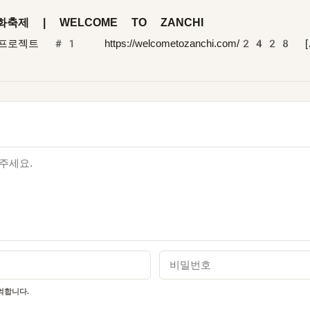
제 | WELCOME TO ZANCHI
트 #1 https://welcometozanchi.com/2428 [
비밀번호
합니다.