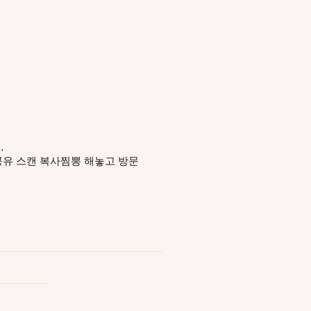
…
공유 스캔 복사찜뽕 해놓고 방문