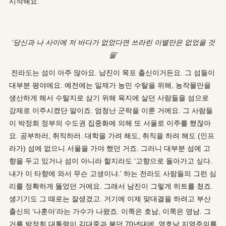
시작해요.
‘당신과 나 사이에 저 바다가 없었다면 쓰라린 이별만은 없었을 것
을’
전라도는 섬이 아주 많아요. 남진이 목포 출신이거든요. 그 섬들이
대부분 평야에요. 예전에는 일제가 농민 수탈을 위해, 농작물만을
생산하게 해서 수탈지로 삼기 위해 육지에 살던 사람들을 섬으로
강제로 이주시켰단 말이죠. 엄청난 군락을 이룬 거에요. 그 사람들
이 박정희 정부의 수도권 집중화에 의해 또 서울로 이주를 했잖아
요. 공부하러, 취직하러. 대학을 가려 해도, 취직을 하려 해도 (인프
라가) 섬에 없으니 서울을 가야 했던 거죠. 그러니 대부분 섬에 고
향을 두고 있거나 섬이 아니라 할지라도 ‘고향으로 돌아가고 싶다.
내가 이 타향에 와서 무슨 고생이냐.’ 하는 전라도 사람들의 그런 심
리를 정확하게 뚫었던 거에요. 그래서 남진이 그렇게 히트를 쳤죠.
생기기도 그 때로는 잘생겼고. 거기에 이제 맞대결을 하려고 부산
출신의 ‘나훈아’라는 가수가 나왔죠. 이쪽은 호남, 이쪽은 영남. 그
거를 박정희 대통령이 김대중과 붙던 70년대에, 영호남 지역주의를