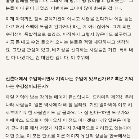
흥행 참패를 했습니다. 그래서 세 명, 네 명 앉혀놓고 강의했는데 그
분들이 다 팬이 되었죠. 이번에는 그나마 많이 회복된 겁니다.
이게 아직까진 정식 교육기관이 아니고 시험을 친다거나 이걸 듣는
다고 해서 스펙에 도움이 된다거나 하는 게 아니잖아요. 그게 되면
수강생이 폭발적으로 늘겠죠. 아직까지 그렇지 않은데도 불구하고
지금 돈 내고 수업 들으러 오시는 분들은 정말 대단하다고 생각해
요. 그만큼 관심이 있고, 배기성을 신뢰하는 사람들인 거죠. 특히 네
번 다 나왔다는 건 대단한 겁니다, 이 추위에.
신촌대에서 수업하시면서 기억나는 수업이 있으신가요? 혹은 기억
나는 수강생이라든지?
제일 기억에 남는 강의는 메이지 유신입니다. 드라마틱 제2강. 우리
나라 사람들이 일본 역사에 대해 잘 몰라요. 기껏 알아봐야 이토 히
로부미? 뭐 한 사람인지도 잘 몰라요. ‘내 잘 안다~’하면 도쿠가와
이에야스, 도요토미 히데요시 이 정도 아니겠습니까? 일본은 어떻
게 근대화를 해서 저렇게 지금까지 강대국으로 자리잡고 있는가에
대한 것들, 이 모든 단초를 이룬 메이지 유신의 성공을 한국에서는