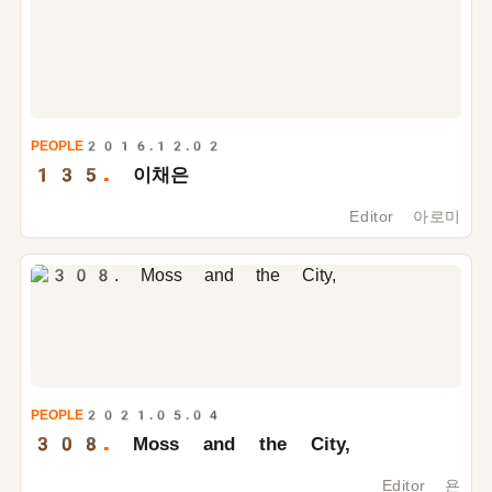
PEOPLE
2016.12.02
135.
이채은
Editor 아로미
PEOPLE
2021.05.04
308.
Moss and the City,
Editor 욘