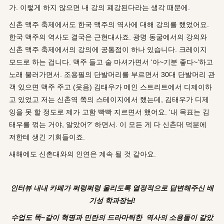
가. 이렇게 하지 않으면 내 강의 폐강된다라는 생각 때문에.
신촌 맥주 축제에서도 한국 맥주의 역사에 대해 강의를 했었어요.
한국 맥주의 역사도 결국은 근현대사죠. 광명 동굴에서의 강의와
신촌 맥주 축제에서의 강의에 공통점이 하나 있습니다. 크레이지
모드로 하는 겁니다. 맥주 들고 술 마셔가면서 ‘아~기분 좋다~’하고
노래 불러가면서. 조용필의 단발머리를 부르면서 30대 단발머리 관
객 있으면 맥주 주고 (웃음) 김태우가 메인 스트리트에서 디제이하
고 있었고 저는 신촌역 쪽의 스테이지에서 했는데, 김태우가 디제
잉을 못 할 정도로 제가 고함 빡빡 지르면서 했어요. ‘내 목표는 김
태우를 꺾는 거야, 알았어?’ 하면서. 이 모든 게 다 신촌대 덕분에
저한테 생긴 기회들이죠.
새해에도 신촌대와의 인연은 계속 될 것 같아요.
인터뷰 내내 카페가 쩌렁쩌렁 울리도록 열정적으로 답변해주신 배
기성 학과장님!
수
업도 똑~같이 혁명과 민란의 드라마틱한 역사의 소용돌이 같았