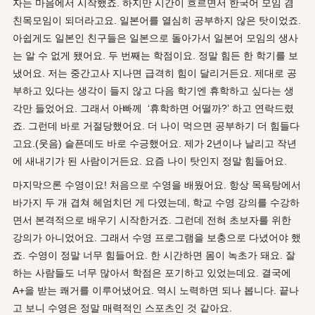
자는 마음에서 시작했죠. 하지만 시간이 흐르면서 한국어 모임 겸
친목모임이 되더라고요. 일본어를 열심히 공부하지 않은 탓이었죠.
아쉽게도 일본인 친구들은 일본으로 돌아가서 일본어 모임의 생사
는 알 수 없게 됐어요. 두 번째는 학점이요. 정말 힘든 한 학기를 보
냈어요. 저는 중간고사 지나면 급격히 힘이 달리거든요. 제대로 공
부하고 있다는 생각이 들지 않고 다음 학기엔 휴학하고 싶다는 생
각만 들었어요. 그래서 아빠께 ‘휴학하면 어떨까?’ 하고 연락드렸
죠. 그런데 바로 거절당했어요. 더 나이 먹으면 공부하기 더 힘들다
고요.(웃음) 슬픈데도 바로 수긍했어요. 제가 2년이나 날리고 작년
에 새내기가 된 사람이거든요. 요즘 나이 탓인지 정말 힘들어요.
마지막으론 수영이요! 처음으로 수영을 배웠어요. 항상 목욕탕에서
바가지 두 개 겹쳐 헤엄치던 게 다였는데, 학교 수영 강의를 수강하
면서 본격적으로 배우기 시작한거죠. 그런데 전혀 초보자를 위한
강의가 아니었어요. 그래서 수영 프로그램을 보충으로 다녔어야 했
죠. 수영이 정말 너무 힘들어요. 한 시간하면 몸이 녹초가 돼요. 잘
하는 사람들도 너무 많아서 학점은 포기하고 있었는데요. 결국에
A+을 받는 쾌거를 이루어냈어요. 역시 노력하면 되나 봅니다. 끝나
고 보니 수영은 정말 매력적인 스포츠인 것 같아요.