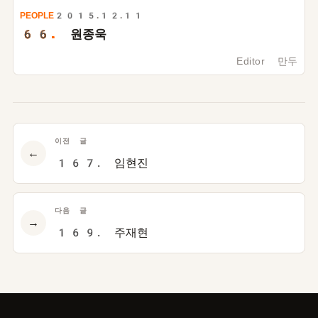
PEOPLE
2015.12.11
66.
원종욱
Editor 만두
이전 글
←
167. 임현진
다음 글
→
169. 주재현