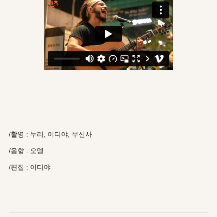
/촬영 : 누리, 이디야, 무신사
/음향 : 오뎅
/편집 : 이디야