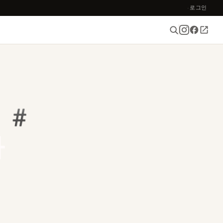
로그인
·
 #
가