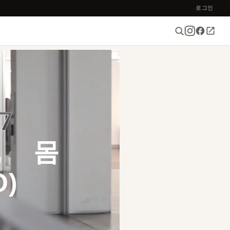
로그인
·
7
, 몸
)