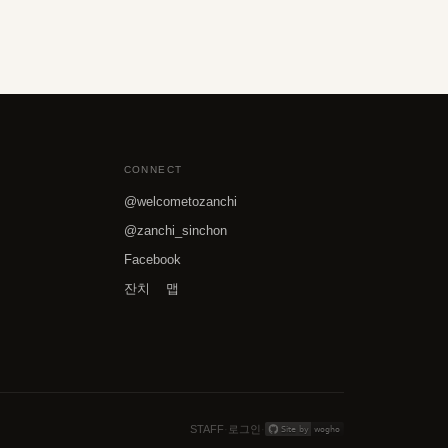
CONNECT
@welcometozanchi
@zanchi_sinchon
Facebook
잔치 맵
STAFF
·
로그인
·