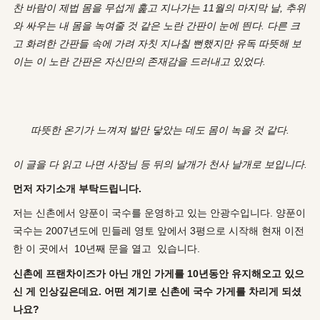
찬
바람이
제법
몸을
무섭게
훑고
지나가는
11
월의
마지막
날
,
추위
와
싸우는
내
몸을
녹여줄
것
같은
노란
간판이
눈에
띈다
.
다른
크
고
화려한
간판들
속에
가려
자칫
지나칠
뻔했지만
유독
따뜻해
보
이는
이
노란
간판은
자신만의
존재감을
드러내고
있었다
.
따뜻한
온기가
느껴져
발만
닿았는
데도
몸이
녹을
것
같다
.
이
글을
다
읽고
나면
사장님
등
뒤의
날개가
천사
날개로
보입니다
.
먼저 자기소개 부탁드립니다.
저는 신촌에서 양푼이 국수를 운영하고 있는 안광수입니다. 양푼이
국수는 2007년도에 민들레 영토 앞에서 3평으로 시작해 현재 이전
한 이 곳에서 10년째 문을 열고 있습니다.
신촌에 프랜차이즈가 아닌 개인 가게를 10년동안 유지해오고 있으
신 게 인상깊은데요. 어떤 계기로 신촌에 국수 가게를 차리게 되셨
나요?