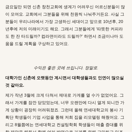
금요일만 되면 신촌 창천교회에 생계가 어려우신 어르신분들이 많
이 모여요. 교회에서 그분들을 위해 천원씩 나눠주거든요. 사실 그
분들이 우리나라에서 가장 고생하신 세대이고 앞으로 10년후, 20
년후에 저의 미래이기도 해요. 그래서 그분들에게 ‘따뜻한 커피라
도 한 잔 타드릴까? 컵라면이라도 드릴까?’ 하면서 조금이나마 도
움을 드릴 계획을 구상하고 있어요.
수익은
좋은
곳에
쓰입니다
.
정말로
.
대학가인 신촌에 오랫동안 계시면서 대학생들과도 인연이 많으실
것 같아요.
제가 작년 3월에 크게 다쳐서 제대로 가게를 열 수가 없었어요. 그
래서 가게를 잠깐 닫았었는데, 너무 오랜만에 다시 열게 되니깐 가
게 상황이 굉장히 어려워졌죠. 그런데 올해 연세대학교의 봉사 기
획단 학생들이 기업 사업을 통해 저희 집을 리모델링 해줬어요. 그
리고 8월쯤에는 연세대학교 컨설팅학회 학생들이 매출 증대를 위