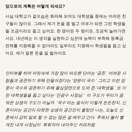
앞으로의 계획은 어떻게 되세요?
사실 대학교가 겉모습은 화려해 보여도 대학생들 중에는 어려운 친
구들이 많아요. 그래서 제가 돈을 좀 벌고 여유가 되면 그런 학생들
을 조금이라도 돕고 싶어요. 한 명이든 두 명이든, 조금씩 늘려가면
서요. 내년에는 이 생각을 실현하고 싶은데 능력이 부족해 등록금
전체를 지원해줄 수 없더라도 일부라도 지원해서 학생들을 돕고 싶
어요. 제가 얼른 돈을 잘 벌어야죠.
인터뷰를
하며
머릿속에
가장
많이
떠오른
단어는
‘
공존
.’
어려운
사
람들과
공존하기
위해
만들어졌다는
‘
양푼이
국수
.’
그리고
이런
양
푼이
국수와
공존하기
위해
물심양면으로
도와
준
‘
대학생들
.’
또
이
런
대학생들을
돕고
싶다는
‘
안광수
사장님
.’
이
구도가
우리가
꿈
꿔온
상생의
구도가
아닐까
. ‘
국수
’
라는
음식이
이렇게
든든한지
,
신
촌이라는
공간이
따뜻한
상생의
공간인지
몰랐던
나는
,
오늘도
신
촌에서
감히
말로
할
수
없는
많은
걸
배우고
간다
.
추워서
볼이
빨
개진
내게
사장님이
휘휘저어
내어주신
커피처럼
.