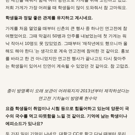
한 제안을 해줘서 함께 여러 방면으로 가게를 위해 고민하고 있죠.
저희 가게가 가장 어려울 때 학생들이 많이 도와줘서 참 고마워요.
학생들과 정말 좋은 관계를 유지하고 계시네요.
가게를 처음 열었을 때부터 신촌의 큰 행사 중 하나인 연고전에 참
여했었어요. 그때 막걸리 50병과 안주를 내놨었는데 첫 가게는 워
낙 작아서 10명도 못 앉았었죠. 그때부터 ‘재작년에도 했으니까 올
해도 해야 한다.’는 생각으로 계속 연고전에 참여한 것 같아요. 홍보
를 바라고 한 건 아니었지만 연고전 행사가 끝나고도 다시 찾아주
는 학생들이 있어서 인연이 계속될 수 있었던 것 같아요. 참 고맙죠.
종이
방명록이
오래
보관이
어려워지자
2013
년부터
제작하셨다는
연고전
기차놀이
방명록
현수막
요즘 학생들이 취업이나 시험 등으로 힘들어하고 있는데 양푼이 국
수의 국수를 먹고 따뜻함을 느낄 것 같아요. 기억에 남는 학생이나
에피소드가 있나요?
두 가지 일이 기억이 나네요. 대학교 CC로 학교 다닐 때부터 우리