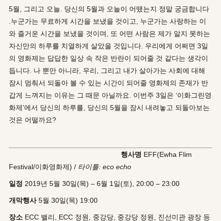
5월, 그리고 오늘. 당신의 5월과 오늘이 어땠는지 정말 궁금합니다
.누군가는 무료하게 시간을 보냈을 것이고, 누군가는 사랑하는 이
와 즐거운 시간을 보냈을 것이며, 또 어떤 사람은 제가 알지 못하는
자신만의 하루를 치열하게 살았을 것입니다. 우리에게 어쩌면 3일
의 영화제는 답답한 일상 속 작은 반란이 되어줄 것 같다는 생각이
듭니다. 나 뿐만 아니라, 우리, 그리고 내가 살아가는 사회에 대해
잠시 멈춰서 되돌아 볼 수 있는 시간이 되어줄 영화제의 존재가 반
갑게 느껴지는 이유는 그 때문 아닐까요. 이번주 3일은 ‘이화그린영
화제’에서 당신의 하루를, 당신의 5월을 잠시 내려놓고 되돌아보는
것은 어떨까요?
행사명
EFF(Ewha Flim
Festival/이화영화제) /
타이틀: eco echo
일정
2019년 5월 30일(목) – 6월 1일(토), 20:00 – 23:00
개막행사
5월 30일(목) 19:00
장소
ECC 밸리, ECC 정원, 중강당, 중강당 정원, 진선미관 광장 등