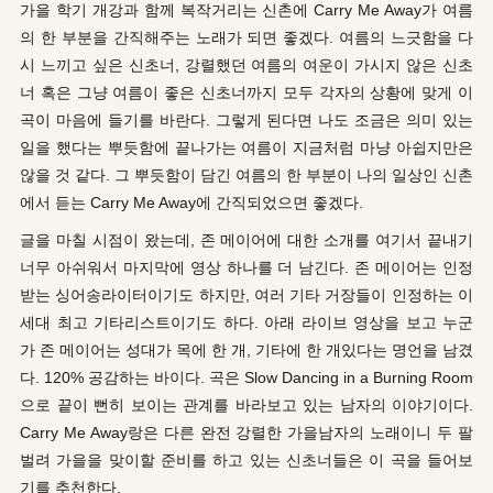
가을 학기 개강과 함께 복작거리는 신촌에 Carry Me Away가 여름
의 한 부분을 간직해주는 노래가 되면 좋겠다. 여름의 느긋함을 다
시 느끼고 싶은 신초너, 강렬했던 여름의 여운이 가시지 않은 신초
너 혹은 그냥 여름이 좋은 신초너까지 모두 각자의 상황에 맞게 이
곡이 마음에 들기를 바란다. 그렇게 된다면 나도 조금은 의미 있는
일을 했다는 뿌듯함에 끝나가는 여름이 지금처럼 마냥 아쉽지만은
않을 것 같다. 그 뿌듯함이 담긴 여름의 한 부분이 나의 일상인 신촌
에서 듣는 Carry Me Away에 간직되었으면 좋겠다.
글을 마칠 시점이 왔는데, 존 메이어에 대한 소개를 여기서 끝내기
너무 아쉬워서 마지막에 영상 하나를 더 남긴다. 존 메이어는 인정
받는 싱어송라이터이기도 하지만, 여러 기타 거장들이 인정하는 이
세대 최고 기타리스트이기도 하다. 아래 라이브 영상을 보고 누군
가 존 메이어는 성대가 목에 한 개, 기타에 한 개있다는 명언을 남겼
다. 120% 공감하는 바이다. 곡은 Slow Dancing in a Burning Room
으로 끝이 뻔히 보이는 관계를 바라보고 있는 남자의 이야기이다.
Carry Me Away랑은 다른 완전 강렬한 가을남자의 노래이니 두 팔
벌려 가을을 맞이할 준비를 하고 있는 신초너들은 이 곡을 들어보
기를 추천한다.