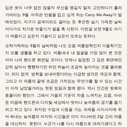
입은 옷이 너무 덥진 않을지 우산을 챙길지 말지 고민하다가 흘러
가버리는 9월. 아직은 반팔을 입고 싶게 하는 Carry Me Away가 발
매되었다. 지구가 곰국이라도 끓이는 듯 후끈한 습기 가득한 날씨
이다가도 차가운 빗줄기가 열을 훅 식힌다. 이런걸 보면 9월도 자기
가 여름이고 싶은지 가을이고 싶은지 모르는 듯하다.
오락가락하는 9월의 날씨처럼 나도 요즘 여름방학인지 가을학기인
지 모를 생활을 하고 있다. 여름내내 내 얼굴을 가장 많이 본 것은
아마 나의 핸드폰 화면일 것이다. 언제나 일정한 그 검은 화면에만
갇혀 살아서 쨍쨍하기만 하던 하늘이 조금씩 높아지는 것을 몰라봤
다. 의미 없게 방학을 보내버렸다라는 다급한 생각은 개강과 함께,
그리고 이 여름의 끝에 조금은 가치있는 무언가를 할 수 있는 시간
이 아직 남았을거라는 헛된 믿음과 함께 왔다. 역시 인간은 뒷북의
동물이라 했던가. 그래서 가을의 기운이 차츰 느껴지는 요즘, 아쉬
운 마음에 핸드폰의 디지털 세상에서 벗어나 늦여름의 공기를
즐기
려고 하고 있다. 하지만 수업과 시동을 거는 과제들 사이사이에 쥐
어 짜내는 늦여름의 마지막 시간들은 이미 지나버린 2달 간의 여름
을 대신하지 못한다. 누군가 나를 다시 여름으로 데려가겠다고 하