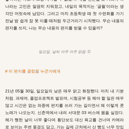
나라는
고민은 말끔히 지워졌고, 내일의 목적지는 ‘글월’이라는 생
각만 머릿속에 남았다. 그러고 마치
초등학생 때
첫 수련회를 가기
전날 밤 쉽게 잠 못 이룰 때처럼 두근거리기 시작했다. 무슨 내용의
편지를 쓰지, 나는 무슨 내용의 편지를 받을 수 있을까?
일요일. 날씨 아주 아주 맑음
:D
# 이 편지를 골랐을 누군가에게
21년 05월 30일, 일요일의 낮은 매우 맑고 화창했다. 마치 내 기분
처럼. 과제며, 졸업프로젝트 발표며, 시험공부 등 해야 할 일은
매우
많고
시간은 없는 와중에 편지를
쓰러 가는
길이면서 왜 이렇게
콧
노래가 나오는지. 신촌역에서 내려 서대문
03 버스에
몸을 실었다.
해가 쨍한 날이 너무 좋다며
횡단보도
대신 육교를 건너며 카메라
로 보이는 주변 풍경도 담고, 가는
길에 근처에서
산 빵도 너무 맛있