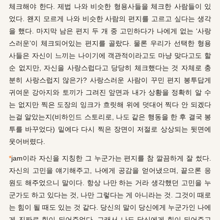
체크해야 한다. 제법 나와 비슷한 형용사들을 체크한 사람들이 있
었다. 왠지 모르게 나와 비슷한 사람의 편지를 고르고 싶다는 생각
을 했다. 마지막 남은 편지 두 개 중 고민하다가 나에게 없는 ‘사랑
스러운’이 체크되어있는 편지를 골랐다. 물론 우리가 선택한 형용
사들은 자신이 느끼는 나이기에 객관적이라고도 마냥 맞다고도 할
순 없지만, 자신을 사랑스럽다고 당당히 체크했다는 것 자체로 충
분히 사랑스럽지 않은가? 사랑스러운 사람이 꾸민 편지 봉투답게
귀여운 강아지와 토끼가 그려진 앞면과 내가 상황을 정확히 알 수
는 없지만 찍은 도장의 잉크가 흐릿해 위에 덧대어 찍다 안 되겠다
는걸 알았는지(비하인드 스토리로, 나도 같은 행동을 한 후 결국 봉
투를 바꾸었다) 밑에다 다시 찍은 장면이 저절로 상상되는 뒷면에
웃어버렸다.
*
jam이라 자신을 지칭한 그 누군가는 편지를 참 깔끔하게 잘 썼다.
자신의 고민을 얘기해주고, 나에게 공감을 얻어냈으며, 끝으론 응
원도 해주었으니 말이다. 항상 나만 하는 거라 생각했던 고민을 누
군가도 하고 있다는 것, 나만 그렇다는 게 아니라는 것. 그것이 때로
는 힘이 될 때도 있는 것 같다. 당신의 말이 당신에게 누군가인 나에
게 진짜로 힘이 되어주었다. 그래서 나도 당신에게 힘이 되어주고