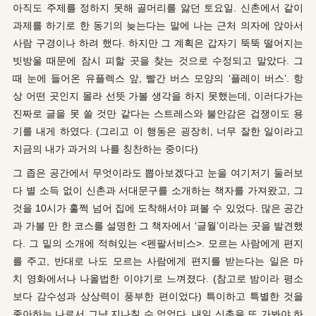
아직도 주제를 정하지 못해 골머리를 앓던 토요일. 신촌에서 같이
과제를 하기로 한 동기의
늦는다는
말에 나는 근처 의자에 앉아서
사람 구경이나 하려 했다. 하지만 그 계획은 갑자기 뚝뚝 떨어지는
빗방울 때문에 잠시 피할 곳을 찾는 것으로 수정되고 말았다.
그
때
눈에 들어온 유플렉스 앞, 빨간 버스 모양의 ‘플레이 버스’. 항
상
어떤 곳인지
몰라 선뜻 가볼 생각을 하지 못했는데, 이러다가는
진짜로 글을 못 쓸 것만 같다는 스트레스와 불안감은 겁쟁이도 용
기를 내게 하였다. (그리고 이 행동은 굉장히, 너무 잘한 일이라고
지금의 내가 과거의 나를 칭찬하는 중이다)
그 좁은 공간에서 무엇이라도 뽑아보겠다고 눈을 여기저기 둘러보
다 별
소득 없이
신촌과 서대문구를 소개하는 책자를 가져왔고, 그
것을 10시가 훌쩍 넘어 집에 도착해서야 펴볼 수 있었다. 많은 공간
과
가볼 만 한
코스를 설명한 그 책자에서 ‘글월’이라는 곳을 발견했
다. 그 밑의 소개에 적혀있는 <
펜팔서비스
>. 모르는 사람에게 편지
를 주고, 반대로 나도 모르는 사람에게 편지를 받는다는 일은 마
치
영화에서나 나올법한
이야기로 느껴졌다. (참고로 밤이라 평소
보다 감수성과 상상력이 풍부한
편이었다) 특이하고
특별한 것을
좋아하는 나로서 그냥 지나칠 수 없었다. 내일 신촌을 또
가봐야 하