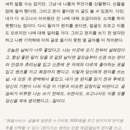
세히 말할 수는 없지만, 그냥 내 나름의 무언가를 선물했다. 선물을
맘에
들어 했다면
, 그리고 운이 좋다면 이 글도 볼 수 있겠지. 다만,
내가 다 쓰고나서 아쉬웠던 건 나에 대해 조금이라도 소개를 하지
못했다는 점이다. 다시 돌아가 편지를 쓴다면, 얼굴도 모르고 이름
도
모르지만 나에
대해
알려줄 거다
. 그리고 편지를 쓰기 전 생각만
하고 나쁜 기억력에 미처 글로 옮기지 못한 몇 글자를 더 적어본다.
오늘은 날씨가 너무 좋았다고. 나는 이곳에 오기 전부터 설레었다
고, 항상 좋은 일이 있을 것 같은 날이면 겉모습부터 신경 쓰는 편이
라 안경과 츄리닝을 입고 신촌에 온 어제와 다르게 좋아하는 옷을
입고 렌즈를 끼고 화장까지 했다고. 이렇게 당신에게 편지를 쓰는
날, 내 모든 게 완벽해서 좋았고, 내가 쓴 편지를 읽기 전과 후에도
당신의 기분이 나의 지금 이 기분과 비슷한 감정이길 바란다고. 글
솜씨가 비루한 나는 쓰기 전에도, 쓰면서도, 쓰고나서도 이름 모를
당신을 계속 생각했다고…말이다.
*
펜팔서비스: 글월에 방문한 누구라면, 8000원을 주고 편지지와 편지봉
투를 선택할 수 있다. (편지지는 원하는 만큼 제공)열심히 편지를 쓰고,