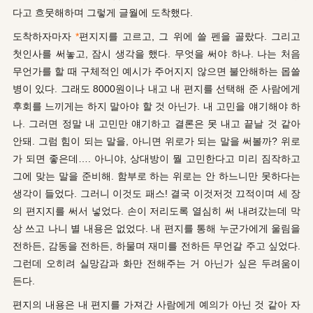
다고 흐뭇해하며 그렇게 글월에 도착했다.
도착하자마자
*
편지지를 고르고, 그 위에 쓸 펜을 골랐다. 그리고
첫인사를 써놓고, 잠시 생각을 했다. 무엇을
써야 하나
. 나는 처음
무언가를 할 때 구체적인 예시가 주어지지 않으면 불안해하는
몹쓸
병이
있다. 그래도
8000원이나
내고 내 편지를 선택해 준 사람에게
후회를 느끼게는 하지 말아야 할 것 아닌가. 내 고민을
얘기해야
하
나. 그러면 정말 내 고민만 얘기하고 결론은 못 내고 끝날 것
같아
안돼
. 그럼 힘이 되는 말을, 아니면 위로가 되는 말을 써볼까? 위로
가 되면
좋은데…. 아니야
, 상대방이 뭘 고민한다고 미리 짐작하고
그에 맞는 말을 준비해. 함부로 하는 위로는
안 하느니만
못하다는
생각이 들었다. 그러니 이것도 패스! 결국
이것저것 끄적이
며 세 장
의 편지지를 써서 넣었다. 손이 저리도록 열심히
써 내려갔는데
막
상
쓰고 나니
별 내용은 없었다. 내
편지를 통해
누군가에게 울림을
전하든, 감동을 전하든, 하물며 재미를 전하든 무언갈 주고 싶었다.
그런데 오히려 실망감과 화만 전해주는 거 아닌가 싶은 두려움이
든다.
편지의 내용은 내 편지를 가져간 사람에게 예의가 아닌 것 같아 자