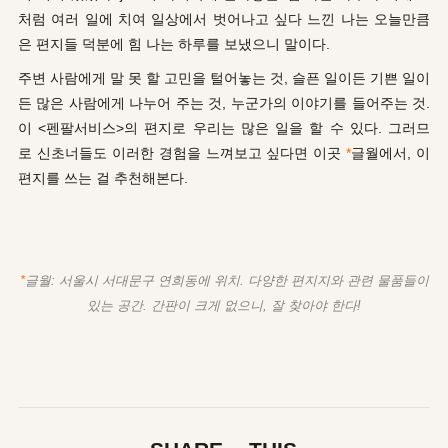
처럼 여러 일에 치여 일상에서 벗어나고 싶다 느낀 나는 오늘만큼
은 편지들 덕분에
힘 나는
하루를 보냈으니 말이다.
주변 사람에게
말 못 할 고민을
털어놓는 것, 슬픈 일이든 기쁜 일이
든
많은 사람에게
나누어 주는 것, 누군가의 이야기를 들어주는 것.
이 <
펜팔서비스>의
편지로
우리는
많은 일을 할
수 있다. 그러므
로
신초너들도
이러한 경험을 느껴보고
싶다면 이곳
*
글월에서, 이
편지를 쓰는 걸 추천해본다.
*
글월: 서울시 서대문구 연희동에 위치.
다양한 편지지와 관련 물품들이
있는 공간.
간판이 크게 없으니, 잘 찾아야 한다!