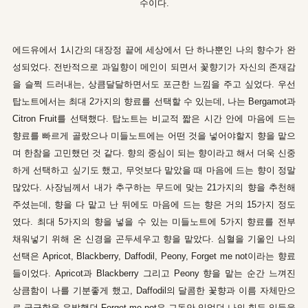
수이다.
에드유에서 1시간의 대장정 끝에 세상에서 단 하나뿐인 나의 향수가 완
성되었다. 전반적으로 과일향이 메인이 되면서 꽃향기가 자신의 존재감
을 슬쩍 드러내는, 상큼달달하면서도 포근한 느낌을 주고 싶었다. 우선
탑노트에서는 최대 2가지의 향료를 선택할 수 있는데, 나는 Bergamot과
Citron Fruit를 선택했다. 탑노트는 비교적 짧은 시간 안에 마음에 드는
향료를 빠르게 골랐으나 미들노트에는 어떤 것을 넣어야할지 향을 맡으
며 한참을 고민했던 것 같다. 향의 중심이 되는 향이라고 해서 더욱 신중
하게 선택하고 싶기도 했고, 무엇보다 맡았을 때 마음에 드는 향이 정말
많았다. 사장님께서 내가 추구하는 무드에 맞는 21가지의 향을 추천해
주셨는데, 향을 다 맡고 난 뒤에도 마음에 드는 향은 거의 15가지 정도
였다. 최대 5가지의 향을 넣을 수 있는 미들노트에 5가지 향료를 전부
채워넣기 위해 온 신경을 곤두세우고 향을 맡았다. 심혈을 기울인 나의
선택은 Apricot, Blackberry, Daffodil, Peony, Forget me not이라는 향료
들이었다. Apricot과 Blackberry 그리고 Peony 향을 맡는 순간 느껴진
상큼함이 나를 기분좋게 했고, Daffodil의 달콤한 꽃향과 이름 자체만으
로 궁금함을 유발했던 Forget me not은 그동안 있었던 나의 힘든 일들을