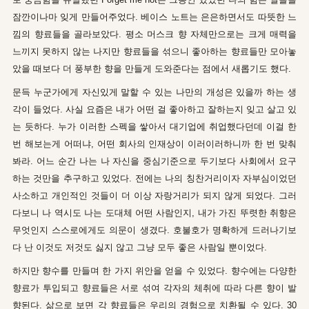
잠깐이나마 잊게 만들어주었다. 베이스 노트는 은은하면서도 따뜻한 느
낌의 향료들을 골라보았다. 평소 머스크 향 자체만으로는 크게 매력을
느끼지 못하지 않는 나지만 향료들을 섞으니 좋아하는 향료들만 모아놓
았을 때보다 더 풍부한 향을 만들게 도와준다는 점에서 새롭기도 했다.
문득 누군가에게 자신있게 말할 수 있는 나만의 개성은 있을까 하는 생
각이 들었다. 사실 요즘은 내가 어떤 걸 좋아하고 잘하는지 잊고 살고 있
는 듯하다. 누가 이러한 스펙을 쌓아서 대기업에 취업했다던데 이걸 한
번 해보는게 어떠냐, 어떤 회사의 인재상이 이러이러하니까 한 번 맞춰
봐라. 어느 순간 나는 나 자신을 중심기준으로 두기보다 사회에서 요구
하는 것만을 추구하고 있었다. 전에는 나의 칭찬거리이자 자부심이었던
사소하고 개인적인 것들이 더 이상 자랑거리가 되지 않게 되었다. 그러
다보니 나 역시도 나는 도대체 어떤 사람인지, 내가 가진 뚜렷한 취향은
무엇인지 스스로에게도 의문이 생겼다. 호불호가 명확하게 드러나기보
다 난 이것도 저것도 싫지 않고 그냥 모두 좋은 사람일 뿐이었다.
하지만 향수를 만들며 한 가지 위안을 얻을 수 있었다. 향수에는 다양한
향료가 투입되고 향료들은 서로 섞여 각자의 체취에 따라 다른 향이 발
향된다. 삶으로 보면 각 향료들은 우리의 경험으로 치환될 수 있다. 30