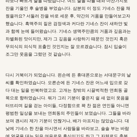
라보다 빠르게 술을 따랐습니다. 여느 술을 따를 때와 마찬가지로
잔을 기울인 후 술병을 부었습니다. 삼분의 이 정도 기네스 잔을 채
웠을까요? 서둘러 잔을 바로 세운 후, 약간의 거품을 만들어보고자
했습니다. 흑맥주의 짙은 검정색과 커다란 기네스 잔이 새하얀 빛
과 함께 눈에 들어왔습니다. 기네스 생맥주만큼의 거품과 깊음과는
차별화된 맛이지만, 제가 그 깊음을 사랑하기 때문인 것인지 혹은
무의식의 의식적 표출인 것인지는 잘 모르겠습니다. 잠시 입술이
조그만 웃음을 그렸던 것 같습니다.
다시 거북이가 되었습니다. 왼손에 든 휴대폰으로는 서대문구의 날
씨를 확인하였습니다. 오른손에 든 기네스 잔은 어느새 입으로 갖
다 대는 일을 반복하였고요. 고개는 창밖의 시끌벅적한 연희동 골
목으로 향하였습니다. 뭐가 그리 기분이 좋은지 쉴 새 없이 웃음을
터뜨리며 길을 걷는 아이들, 다정함으로 꽉 찬 젊은 연인들 아니면
평범한 일상을 보내는 연희동의 주민들이 보였습니다. 그들을 바라
보며 괜시리 제가 기분이 언짢거나, 배가 아프지는 않았습니다. 대
낮에 기네스 한 잔을 마시면서 사람들을 바라보고, 솔솔 부는 바람
에 얼굴을 대는 일은 여유로운 휴식이기도 하고 그 자체로도 충분