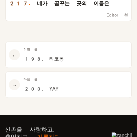
217.
네가 꿈꾸는 곳의 이름은
Editor 현
이전 글
←
198. 타코몽
다음 글
→
200. YAY
신촌을 사랑하고,
추억하고,
기록하다.