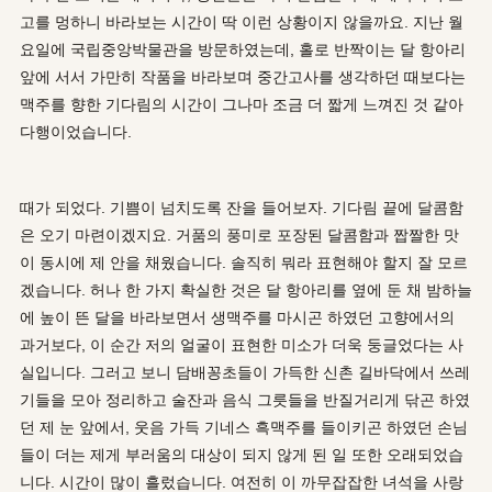
고를 멍하니 바라보는 시간이 딱 이런 상황이지 않을까요. 지난 월
요일에 국립중앙박물관을 방문하였는데, 홀로 반짝이는 달 항아리
앞에 서서 가만히 작품을 바라보며 중간고사를 생각하던 때보다는
맥주를 향한 기다림의 시간이 그나마 조금 더 짧게 느껴진 것 같아
다행이었습니다.
때가 되었다. 기쁨이 넘치도록 잔을 들어보자. 기다림 끝에 달콤함
은 오기 마련이겠지요. 거품의 풍미로 포장된 달콤함과 짭짤한 맛
이 동시에 제 안을 채웠습니다. 솔직히 뭐라 표현해야 할지 잘 모르
겠습니다. 허나 한 가지 확실한 것은 달 항아리를 옆에 둔 채 밤하늘
에 높이 뜬 달을 바라보면서 생맥주를 마시곤 하였던 고향에서의
과거보다, 이 순간 저의 얼굴이 표현한 미소가 더욱 둥글었다는 사
실입니다. 그러고 보니 담배꽁초들이 가득한 신촌 길바닥에서 쓰레
기들을 모아 정리하고 술잔과 음식 그릇들을 반질거리게 닦곤 하였
던 제 눈 앞에서, 웃음 가득 기네스 흑맥주를 들이키곤 하였던 손님
들이 더는 제게 부러움의 대상이 되지 않게 된 일 또한 오래되었습
니다. 시간이 많이 흘렀습니다. 여전히 이 까무잡잡한 녀석을 사랑