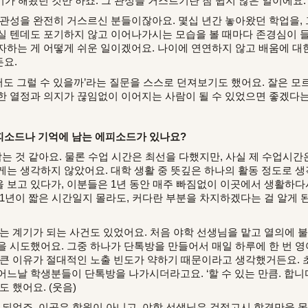
자기가 해왔던 것만 하죠. 그 관성을 거스르기란 참 쉽지 않은 일이에요.
관성을 완전히 거스르신 분들이잖아요. 몇십 년간 놓아왔던 학업을, 
실 텐데도 포기하지 않고 이어나가시는 모습을 볼 때마다 존경심이 
자하는 게 어떻게 쉬운 일이겠어요. 나이에 연연하지 않고 배움에 대한
요.
도 그럴 수 있을까’라는 질문을 스스로 던져보기도 했어요. 잘은 
한 열정과 의지가 끊임없이 이어지는 사람이 될 수 있었으면 좋겠다는
피소드나 기억에 남는 에피소드가 있나요?
는 것 같아요. 물론 수업 시간은 최선을 다했지만, 사실 제 수업시간
게는 생각하지 않았어요. 대학 생활 중 뜻깊은 하나의 활동 정도로 생
 보고 있다가, 이분들은 1년 동안 매주 빠짐없이 이곳에서 생활하다
 1년이 짧은 시간일지 몰라도, 커다란 부분을 차지하겠다는 걸 알게
꾸는 계기가 되는 사건도 있었어요. 처음 야학 선생님을 맡고 열의에 
을 시도했어요. 그중 하나가 단톡방을 만들어서 매일 하루에 한 번 
 큰 이유가 절대적인 노출 빈도가 약하기 때문이라고 생각했거든요. 
느날 학생분들이 단톡방을 나가시더라고요. ‘할 수 있는 만큼. 합니다
 했어요. (웃음)
 되었죠. 이곳은 학원이 아니고, 야학 선생님은 검정고시 합격만을 목