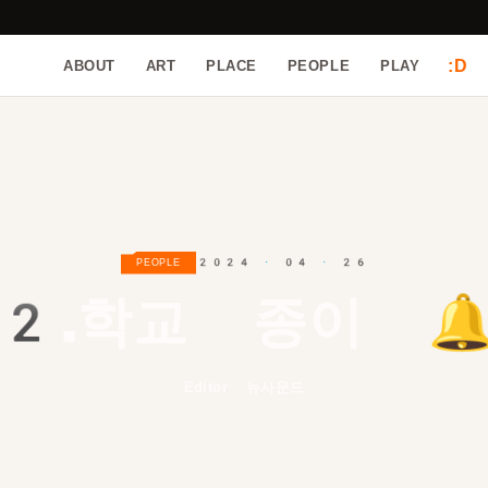
:D
ABOUT
ART
PLACE
PEOPLE
PLAY
2024 · 04 · 26
PEOPLE
2.
학교 종이 🔔
Editor 뉴사운드