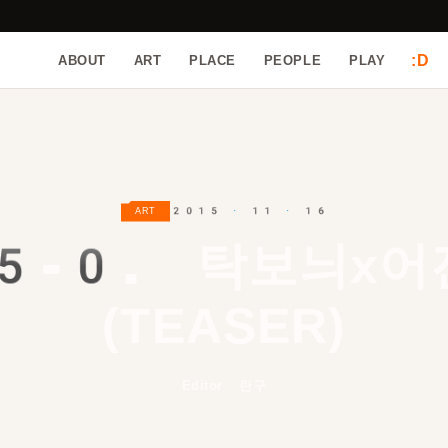
:D
ABOUT
ART
PLACE
PEOPLE
PLAY
2015 · 11 · 16
ART
5-0.
탁보늬x어
(TEASER)
Editor 란구