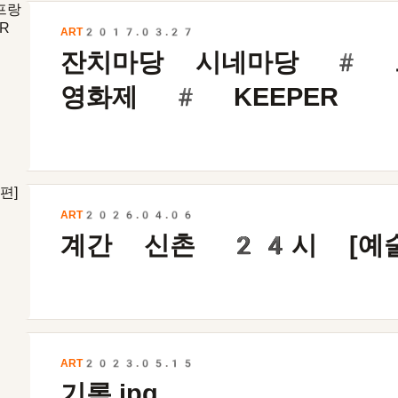
ART
2017.03.27
잔치마당 시네마당 # 
영화제 # KEEPER
ART
2026.04.06
계간 신촌
24
시 [예
ART
2023.05.15
기록.jpg