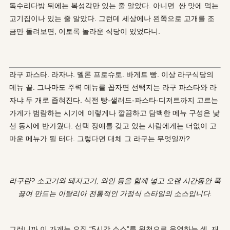
독수리다방 뒤에는 복성각만 있는 줄 알았다. 아니면 싼 맛에 먹는
고기집이나 있는 줄 알았다. 그런데 세상에나 왼쪽으로 고개를 조
금만 돌려보면, 이토록 놀라운 식당이 있었다니.
라구 파스타. 라자냐. 멜론 프로슈토. 바게트 빵. 이상 라구식당의
메뉴 끝. 그나마도 주력 메뉴를 꼽자면 선택지는 라구 파스타와 라
자냐 두 개로 좁혀진다. 식전 빵-샐러드-파스타-디저트까지 고르는
가게가 범람하는 시기에 이렇게나 깔끔하고 담백한 메뉴 구성은 낯
선 동시에 반가웠다. 선택 장애를 갖고 있는 사람에게는 더없이 고
마운 메뉴가 될 터다. 그렇다면 대체 그 라구는 무엇일까?
라구란? 소고기와 돼지고기, 와인 등을 함께 넣고 오랜 시간동안 푹
끓여 만드는 이탈리아 전통적인 가정식 스타일의 소스입니다.
그러니까 이 가게는 오직 “5시간 소스”를 원천으로 운영하는 셈. 재