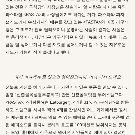
밌는 것은 라구식당의 사장님은 신촌에서 알 사람은 다 아는 유명
파스타집 <PASTA>의 사장님이기도 하다는 거다. 파스타와 피자,
샐러드까지 수십가지의 메뉴를 갖고 있는 <PASTA>와 이곳 라구식
당은 그 궤도가 전혀 달라보이니 운영하는 사람이 같다는 사실은
퍽 충격적이다. 사장님은 라구식당은 단일 메뉴로 가기 때문에, 소
금을 덜 넣어보거나 다른 재료를 넣어보거나 할 수 있는 자유로운
시도가 가능한 점이 즐겁다고 했다.
여기 피자메뉴 좀 있으면 없어진답니다. 어서 가서 드세요
선불로 계산을 하러 카운터에 가면 재미있는 쿠폰을 만날 수 있다.
일명 “신촌골목상권부흥회”가 만든 신촌골목맛집 투어스탬프다.
<PASTA>, <감싸롱>(현 Eatburger), <키친31>, <라구식당>을 방문
하고 스탬프를 하나씩 찍어 4개를 완성하면 어느 가게에서든 원하
는 메뉴를 하나 공짜로 먹을 수 있는 혜택을 준다. 그런데 쿠폰에 얽
힌 에피소드를 듣자니 본래의 용도를 100퍼센트 발휘하지는 못하
는 모양. 홍대에서 신촌으로 넘어온 지인들끼리 재미 삼아 결성한