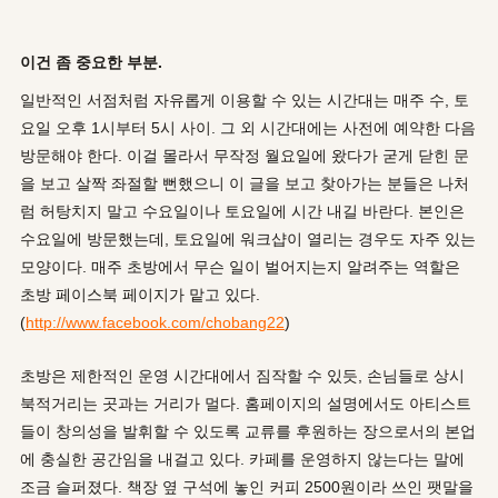
이건 좀 중요한 부분.
일반적인 서점처럼 자유롭게 이용할 수 있는 시간대는 매주 수, 토
요일 오후 1시부터 5시 사이. 그 외 시간대에는 사전에 예약한 다음
방문해야 한다. 이걸 몰라서 무작정 월요일에 왔다가 굳게 닫힌 문
을 보고 살짝 좌절할 뻔했으니 이 글을 보고 찾아가는 분들은 나처
럼 허탕치지 말고 수요일이나 토요일에 시간 내길 바란다. 본인은
수요일에 방문했는데, 토요일에 워크샵이 열리는 경우도 자주 있는
모양이다. 매주 초방에서 무슨 일이 벌어지는지 알려주는 역할은
초방 페이스북 페이지가 맡고 있다.
(
http://www.facebook.com/chobang22
)
초방은 제한적인 운영 시간대에서 짐작할 수 있듯, 손님들로 상시
북적거리는 곳과는 거리가 멀다. 홈페이지의 설명에서도 아티스트
들이 창의성을 발휘할 수 있도록 교류를 후원하는 장으로서의 본업
에 충실한 공간임을 내걸고 있다. 카페를 운영하지 않는다는 말에
조금 슬퍼졌다. 책장 옆 구석에 놓인 커피 2500원이라 쓰인 팻말을