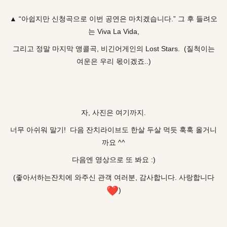
▲ “아쉽지만 신청곡으로 이번 공연은 마치겠습니다.” 그 후 들려오
는 Viva La Vida,
그리고 정말 마지막 앵콜곡, 비긴어게인의 Lost Stars. (질척이는
여운은 우리 몫이겠죠..)
자, 사진은 여기까지.
너무 아쉬워 말기! 다음 잔치라이브도 한살 두살 먹듯 훅훅 올거니
까요 ^^
다음엔 영상으로 또 봐요 :)
(좋아서하는잔치에 와주신 관객 여러분, 감사합니다. 사랑합니다
❤
︎)