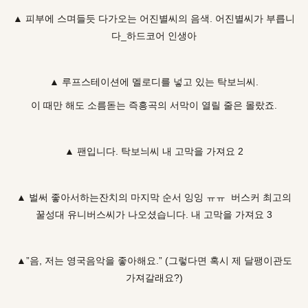
▲ 피부에 스며들듯 다가오는 어진별씨의 음색. 어진별씨가 부릅니
다_하드코어 인생아
▲ 루프스테이션에 멜로디를 넣고 있는 탁보늬씨.
이 때만 해도 소름돋는 즉흥곡의 서막이 열릴 줄은 몰랐죠.
▲ 팬입니다. 탁보늬씨 내 고막을 가져요 2
▲ 벌써 좋아서하는잔치의 마지막 순서 잉잉 ㅠㅠ 버스커 최고의
꿀성대 유니버스씨가 나오셨습니다. 내 고막을 가져요 3
▲”음, 저는 영국음악을 좋아해요.” (그렇다면 혹시 제 달팽이관도
가져갈래요?)