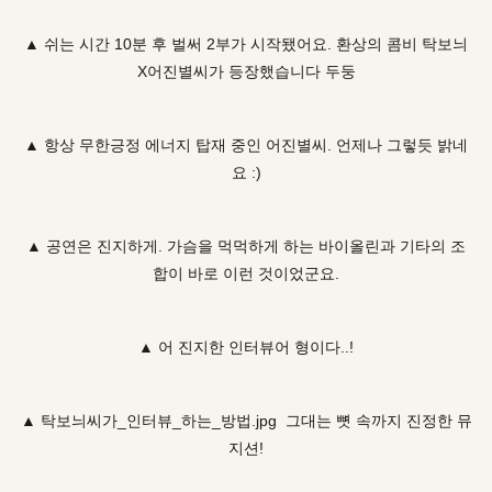
▲ 쉬는 시간 10분 후 벌써 2부가 시작됐어요. 환상의 콤비 탁보늬
X어진별씨가 등장했습니다 두둥
▲ 항상 무한긍정 에너지 탑재 중인 어진별씨. 언제나 그렇듯 밝네
요 :)
▲ 공연은 진지하게. 가슴을 먹먹하게 하는 바이올린과 기타의 조
합이 바로 이런 것이었군요.
▲ 어 진지한 인터뷰어 형이다..!
▲ 탁보늬씨가_인터뷰_하는_방법.jpg 그대는 뼛 속까지 진정한 뮤
지션!