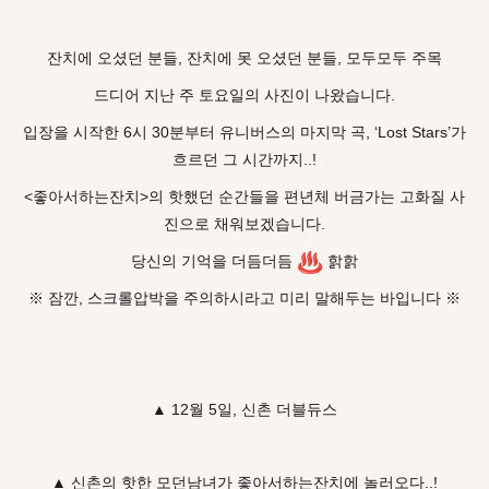
잔치에 오셨던 분들, 잔치에 못 오셨던 분들, 모두모두 주목
드디어 지난 주 토요일의 사진이 나왔습니다.
입장을 시작한 6시 30분부터 유니버스의 마지막 곡, ‘Lost Stars’가
흐르던 그 시간까지..!
<좋아서하는잔치>의 핫했던 순간들을 편년체 버금가는 고화질 사
진으로 채워보겠습니다.
♨️
당신의 기억을 더듬더듬
핡핡
※ 잠깐, 스크롤압박을 주의하시라고 미리 말해두는 바입니다 ※
▲ 12월 5일, 신촌 더블듀스
▲ 신촌의 핫한 모던남녀가 좋아서하는잔치에 놀러오다..!