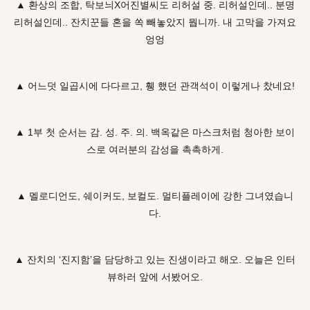
▲ 환상의 조합, 탁보늬X어진별씨도 리허설 중. 리허설인데.. 분명
리허설인데.. 잔치꾼들 혼을 쏙 빼놓았지 뭡니까. 내 고막을 가져요
엉엉
▲ 어느덧 일곱시에 다다르고, 휑 했던 관객석이 이렇게나 찼네요!
▲ 1부 첫 순서는 감. 성. 주. 의. 백옥같은 마스크처럼 청아한 보이
스로 여러분의 감성을 촉촉하게.
▲ 멜로디언도, 쉐이커도, 보컬도. 멀티플레이에 강한 그녀였습니
다.
▲ 잔치의 ‘진지함’을 담당하고 있는 진생이라고 해오. 오늘은 인터
뷰하러 앞에 서봤어오.