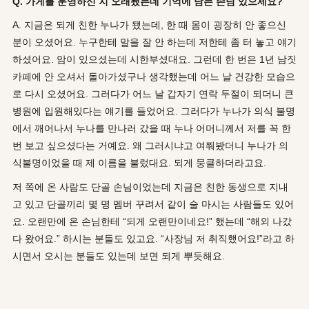
Q. 가게를 운영하신 지 오래됐는데 기억에 남는 손님 있으세요?
A. 지금은 되게 친한 누나가 됐는데, 한 때 몸이 굉장히 안 좋으신
분이 오셨어요. 누구한테 말을 잘 안 하는데 저한테 좀 터 놓고 얘기
하셨어요. 암이 있으셨는데 시한부셨대요. 그런데 한 번은 1년 남짓
카페에 안 오셔서 돌아가셨구나 생각했는데 어느 날 건강한 모습으
로 다시 오셨어요. 그러다가 어느 날 갑자기 연락 두절이 되더니 큰
병원에 입원해있다는 얘기를 들었어요. 그러다가 누나가 의식 불명
에서 깨어나서 누나를 만나러 갔을 때 누나 어머니께서 저를 꼭 한
번 보고 싶으셨다는 거예요. 왜 그러시냐고 여쭤봤더니 누나가 의
식불명이었을 때 제 이름을 불렀대요. 되게 뭉클하더라고요.
저 쪽에 온 사람도 단골 손님이었는데 지금은 친한 동생으로 지내
고 있고 단골끼리 몇 명 멤버 꾸려서 같이 술 마시는 사람들도 있어
요. 오랜만에 온 손님한테 “되게 오랜만이네요!” 했는데 “해외 나갔
다 왔어요.” 하시는 분들도 있고요. “사장님 저 취직했어요!”라고 하
시면서 오시는 분들도 있는데 보면 되게 뿌듯해요.