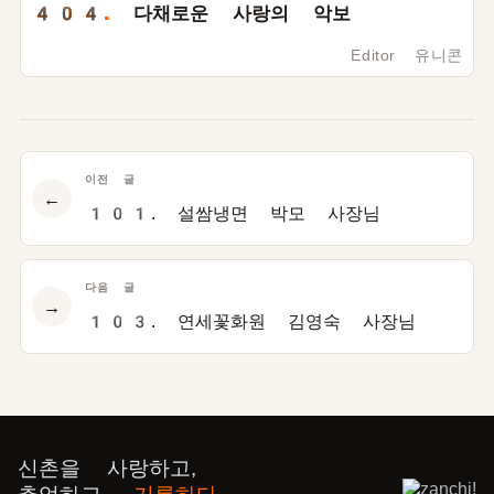
404.
다채로운 사랑의 악보
Editor 유니콘
이전 글
←
101. 설쌈냉면 박모 사장님
다음 글
→
103. 연세꽃화원 김영숙 사장님
신촌을 사랑하고,