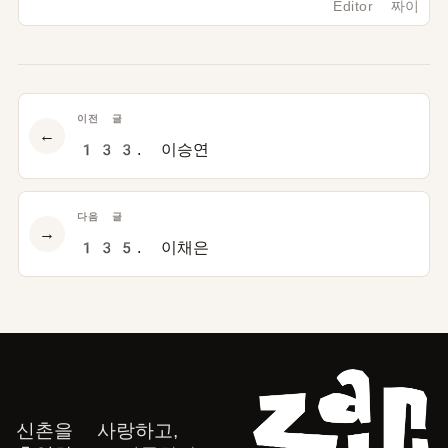
Editor 짜이
이전 글
←
133. 이승연
다음 글
→
135. 이채은
신촌을 사랑하고,