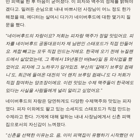
만 피맥을 한 후 마음이 굳어졌다. 이 피자와 맥주의 정체를 밝혀야
겠다고. 밀려든 손님으로 내내 바쁘시던 사장님이 어느 정도 한가
해졌을 때, 에디터는 살며시 다가가 네이버후드에 대한 몇가지 질
문을 했다.
“네이버후드의 자랑이요? 저희는 피자랑 맥주가 정말 맛있어요. 피
자를 네이버후드 공동대표이자 제 남편인 스태포드가 직접 만들어
요. 케찹 빼고는 모두 직접 만드는거에요. 한국에 오기 전에 뉴질랜
드에서 살았었는데, 그 쪽에서 19년동안 바(bar)일 등 외식업을 했
었어요. 피자에 그 노하우가 담겨있죠. 부산의 ‘갈매기 브루잉 컴패
니’도, 최근에 들여온 대전의 ‘더 랜치 브루잉 컴패니’도 다 저희가
직접 참여하는 양조장이에요. 이런 맛있는 수제 맥주들이 한국에도
있다는 사실을 사람들에게 널리 알리고 싶었어요.”
네이버후드의 자랑은 당연하게도 다양한 수제맥주와 맛있는 피자
였다. 피자 이외에도 팔고 있는 소세지도 스태포드가 직접 만드는
수제라고 한다. 가게에 대해 말하는 내내 사장님에게서 신촌 피맥
집으로서의 자신감이 느껴졌다.
“신촌을 선택한 이유는요. 음, 이미 피맥집이 유행하기 시작했던 이