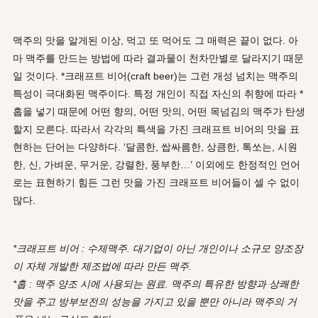
맥주의 맛을 알게된 이상, 먹고 또 먹어도 그 매력은 끝이 없다. 아
마 맥주를 만드는 방법에 따라 결과물이 천차만별로 달라지기 때문
일 것이다. *크래프트 비어(craft beer)
는 그런 개성 넘치는 맥주의
특성이 극대화된 맥주이다. 특정 개인이 직접 자신의 취향에 따라 *
홉
을 넣기 때문에 어떤 향의, 어떤 맛의, 어떤 목넘김의 맥주가 탄생
할지 모른다. 따라서 각각의 특색을 가진 크래프트 비어의 맛을 표
현하는 단어는 다양하다. ‘달콤한, 쌉싸름한, 상큼한, 톡쏘는, 시원
한, 신, 가벼운, 무거운, 강렬한, 풍부한…’ 이외에도 한정적인 언어
로는 표현하기 힘든 그런 맛을 가진 크래프트 비어들이 셀 수 없이
많다.
*크래프트 비어 : 수제맥주. 대기업이 아닌 개인이나 소규모 양조장
이 자체 개발한 제조법에 따라 만든 맥주.
*홉 : 맥주 양조 시에 사용되는 원료. 맥주의 특유한 방향과 상쾌한
맛을 주고 방부보전의 성능을 가지고 있을 뿐만 아니라 맥주의 거