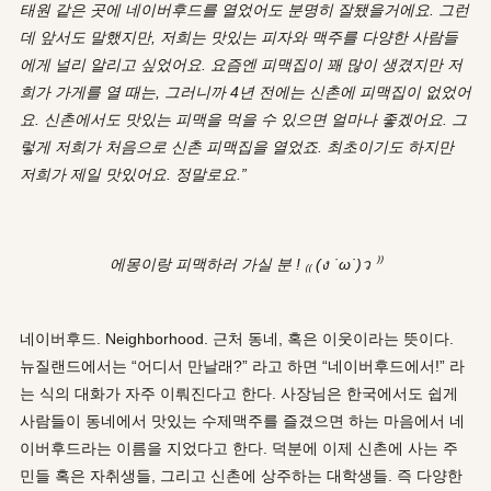
태원 같은 곳에 네이버후드를 열었어도 분명히 잘됐을거에요. 그런
데 앞서도 말했지만, 저희는 맛있는 피자와 맥주를 다양한 사람들
에게 널리 알리고 싶었어요. 요즘엔 피맥집이 꽤 많이 생겼지만 저
희가 가게를 열 때는, 그러니까 4년 전에는 신촌에 피맥집이 없었어
요. 신촌에서도 맛있는 피맥을 먹을 수 있으면 얼마나 좋겠어요. 그
렇게 저희가 처음으로 신촌 피맥집을 열었죠. 최초이기도 하지만
저희가 제일 맛있어요. 정말로요.”
에몽이랑 피맥하러 가실 분 ! ₍₍ (ง ˙ω˙)ว ⁾⁾
네이버후드. Neighborhood. 근처 동네, 혹은 이웃이라는 뜻이다.
뉴질랜드에서는 “어디서 만날래?” 라고 하면 “네이버후드에서!” 라
는 식의 대화가 자주 이뤄진다고 한다. 사장님은 한국에서도 쉽게
사람들이 동네에서 맛있는 수제맥주를 즐겼으면 하는 마음에서 네
이버후드라는 이름을 지었다고 한다. 덕분에 이제 신촌에 사는 주
민들 혹은 자취생들, 그리고 신촌에 상주하는 대학생들. 즉 다양한