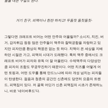
품을 내는 구실도 한다.
거기 친구, 피맥이나 한잔 하자고! 두둠칫 둠칫둠칫-
그렇다면 크래프트 비어는 어떤 안주와 어울릴까? 소시지, 치킨, 버
거, 감자튀김 등등 많은 안주들이 맥주와 찰떡궁합을 자랑하고 있
지만 피자만큼 환상의 짝꿍은 없는 듯 하다. 치맥이 온 세상을 지배
하던 시절은 가고, 피맥의 시대가 도래했다. 특히 맥주 중에서도 크
래프트 비어가 피자와 유독 더 잘 어울린다. 수제맥주의 다양성만
큼 피자의 조합도 무궁무진하기 때문이다. 어떤 치즈를 어떻게 어
떤 토핑과, 어떤 도우를 통해 만드느냐에 따라 개성 넘치는 피자들
이 탄생한다. 젊음과 청춘의 공간인 신촌에도 당연히 요즘의 트렌
드, 피맥집이 있다. 저 골목 어딘가 신촌 피맥집의 시초가 존재하노
니, 바로 ‘네이버후드’다.