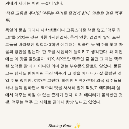
괴테의 시에는 이런 구절이 있다.
‘책은 고통을 주지만 맥주는 우리를 즐겁게 한다. 영원한 것은 맥주
뿐!’
독일의 문호 괴테나 대학생들이나 고통스러운 책을 덮고 “맥주 최
고!”를 외치는 것은 마찬가지인걸까. 추석 연휴, 겹겹이 쌓인 프린
트들을 바라보던 철학과 3학년 에디터는 익숙한 듯 맥주를 찾고 마
음의 평안을 얻는다. 한 모금 시원하게 들이키고 생각한다. 왜 이전
에는 이 맛을 몰랐을까. 카X, 하X트만 맥주인 줄 알던 그 때는 맥주
란 쏘맥을 말 때가 아니면 의미 없는 부수품인줄로만 알았다. 물론
고든 램지도 반해버린 국산 맥주의 그 맛을 에디터가 잘 몰랐던 것
일 수도 있지만, 여하튼 그랬다. 하지만 언젠가부터 외국 맥주들을
하나 둘씩 접하면서 맥주의 맛을 서서히 알게 되었고 에디터의 삶
에서 맥주는 빠질 수 없는 존재가 됐다. 미처 에디터가 몰라봤던 것
뿐, 맥주는 맥주 그 자체로 곁에서 항상 빛나고 있었다.
✨
Shining Beer
..