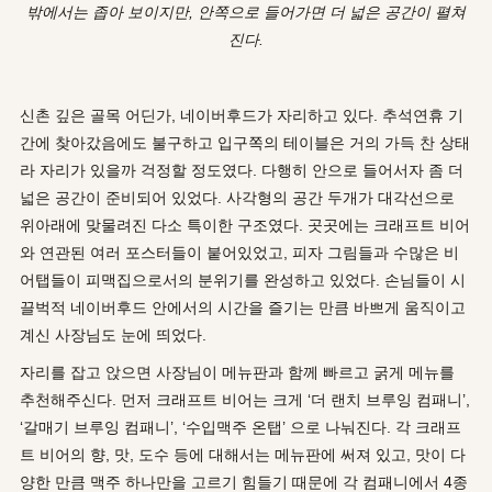
밖에서는 좁아 보이지만, 안쪽으로 들어가면 더 넓은 공간이 펼쳐
진다.
신촌 깊은 골목 어딘가, 네이버후드가 자리하고 있다. 추석연휴 기
간에 찾아갔음에도 불구하고 입구쪽의 테이블은 거의 가득 찬 상태
라 자리가 있을까 걱정할 정도였다. 다행히 안으로 들어서자 좀 더
넓은 공간이 준비되어 있었다. 사각형의 공간 두개가 대각선으로
위아래에 맞물려진 다소 특이한 구조였다. 곳곳에는 크래프트 비어
와 연관된 여러 포스터들이 붙어있었고, 피자 그림들과 수많은 비
어탭들이 피맥집으로서의 분위기를 완성하고 있었다. 손님들이 시
끌벅적 네이버후드 안에서의 시간을 즐기는 만큼 바쁘게 움직이고
계신 사장님도 눈에 띄었다.
자리를 잡고 앉으면 사장님이 메뉴판과 함께 빠르고 굵게 메뉴를
추천해주신다. 먼저 크래프트 비어는 크게 ‘더 랜치 브루잉 컴패니’,
‘갈매기 브루잉 컴패니’, ‘수입맥주 온탭’ 으로 나눠진다. 각 크래프
트 비어의 향, 맛, 도수 등에 대해서는 메뉴판에 써져 있고, 맛이 다
양한 만큼 맥주 하나만을 고르기 힘들기 때문에 각 컴패니에서 4종