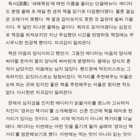
독서(讀書). ‘새해목표’에 매번 이름을 올리는 단골메뉴다. 에디터
도 분명 올해 초 매달 한 권씩 책을 읽기로 다짐했더랬다. 물론 결심
은 오래가지 못했다. 책 몇권 잡아보지도 못한 것 같은데 벌써 가을
이다. 두 달만 지나면 올해는 끝이다. 뭐라도 읽어야겠다는 심정으
로 책장을 뒤져보지만 지난 무심했던 시간을 반영하듯 책장에는 무
시무시한 전공책 뿐이다. 자괴감이 밀려온다.
책은 마음의 양식이라고 했던가. 그동안 에디터는 마음의 양식에
써야할 돈마저 몸의 양식에 써버린게 분명하다. 몸에는 양식의 흔
적이 남았지만, 마음에는 남지 않았다. 핸드폰에 먹킷리스트는 그
득하지만, 읽킷리스트는 텅텅비었다. 먹거리를 추천해주는 어플은
눈에 띄는 곳에 있지만 좋은 책을 추천해주는 어플은 찾아본 적도
없다. 다시한번 자괴감이 밀려온다.
문제의 심각성을 인지한 에디터가 읽을거리를 찾느라 고뇌하자
지인이 ‘경의선 책거리’를 소개해줬다. 신촌 인근에 책을 테마로 한
거리가 있다는 것이다. 그래. 이제 먹거리가 아니라 책거리를 다닐
때다. 에디터는 이번에는 어떤 맛을 즐기게 될까 설레며 ‘경의선 책
거리’를 방문해보기로 했다. 이번에는 먹는 맛이 아니라 읽는 맛이