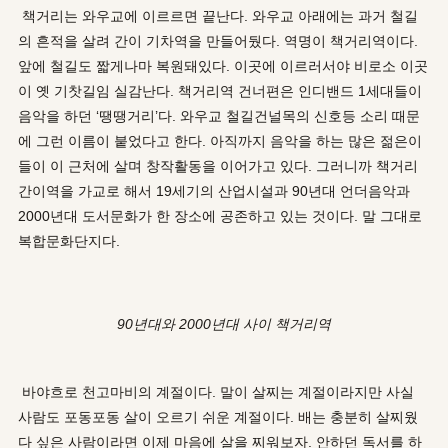
책거리는 와우교에 이르르면 끝난다. 와우교 아래에는 과거 철길
의 흔적을 살려 간이 기차역을 만들어뒀다. 역명이 책거리역이다.
앞에 철길도 짧게나마 복원돼있다. 이곳에 이르러서야 비로소 이곳
이 옛 기찻길임 실감난다. 책거리역 건너편은 인디밴드 1세대들이
음악을 하던 ‘땡땡거리’다. 와우교 철길건널목의 신호등 소리 때문
에 그런 이름이 붙었다고 한다. 아직까지 음악을 하는 많은 젊은이
들이 이 근처에 살며 창작활동을 이어가고 있다. 그러니까 책거리
간이역을 가교로 해서 19세기의 산업시설과 90년대 언더음악과
2000년대 도서문화가 한 장소에 공존하고 있는 것이다. 말 그대로
복합문화단지다.
90년대와 2000년대 사이 책거리역
바야흐로 천고마비의 계절이다. 말이 살찌는 계절이라지만 사실
사람도 포동포동 살이 오르기 쉬운 계절이다. 배는 충분히 살찌웠
다 싶은 사람이라면 이제 마음에 살을 찌워보자. 안하던 독서를 하