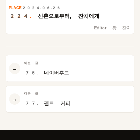
PLACE
2024.06.26
224.
신촌으로부터, 잔치에게
Editor 왕 잔치
이전 글
←
75. 네이버후드
다음 글
→
77. 펠트 커피