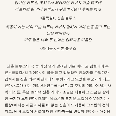
만나면 아무 말 못하고서 헤어지면 아쉬워 가슴 태우네
바보처럼 한 마디 못하고서 뒤돌아가면서 후회를 하네
<골목길>, 신촌 블루스
뒤돌아 가는 너의 모습 너무나 아쉬워 달려가 너의 손을 잡고 무슨
말을 해야할까
마주 잡은 너의 두 손에는 안타까운 마음뿐
<아쉬움>, 신촌 블루스
신촌 블루스의 곡 중 가장 널리 알려진 것은 아마 고 김현식이 부
른 <골목길>일 것이다. 이 곡을 듣고 있노라면 번화가와 주택가가
겹쳐지는 신촌 외곽 어딘가에서 쭈뼛거리고 있었을 누군가가 떠오
른다. <그대 없는 거리>나 연주곡 <신촌, 그 추억의 거리>에서는 새
벽 어스름, 혹은 초저녁 신촌 거리의 조금은 서늘하고 조금은 상쾌
한 공기가 느껴진다.
경쾌한 색소폰과 흥겨운 보컬이 어우러지는 <
환상>에서는 지금과 다를 바 없는 신촌의 뜨거움이 고스란히 전해
지고, 남녀 보컬이 서로에 대한 안타까움을 번갈아 전하는 <아쉬움