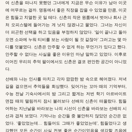
여 신촌을 떠나지 못했던 그녀에게 지금은 무슨 이유가 남아 이곳
에 머무르는 걸까. 명동에서 좋은 직장을 잡을 수 있었을 만큼, 이곳
은 힘들고 치열한 곳 일 테다. 신촌의 작은 원룸에서 벗어나 회사 근
처 오피스텔에 들어가는 게 낫지 않겠냐고 물었다. 그녀는 자신이
더 피곤한 선택을 하고 있음을 부정하지 않았다. ‘일이 끝나고 돌아
오면 소파에 누워 티비를 보는 사람이 될 것 같잖아’ 그러고는 몇 마
디를 덧붙였다. 신촌은 안주할 수 없게 하는 무언가가 있다고 했다.
안주할 수 없다는 사실을 좋은 이유인 마냥 말하고 있었다. 이후로
이어진 우리의 추억 팔이에서도 신촌은 결코 편안한 공간이 아니었
다.
선배와 나는 인사를 마치고 각자 깜깜한 밤 속으로 헤어졌다. 저녁
길을 걸으면서 추억들을 회상했다. 잊어가는 꼬마 때의 기억부터,
수능 전날 기숙사에서의 밤 그리고 짧게는 저번 학기 아르바이트
면접 때의 떨림까지 잠시 불러보다 선배의 신촌이 떠올랐다. 힘들
어하는 지난날을 바라보는 나의 시선이 신촌을 바라보는 선배의 시
선과 겹쳐 보였다. 기억나는 순간들 중 불안하지 않았던 순간은 없
었다. ‘좋았었는데… 힘들어도 그때가 좋았었는데’, 힘들었다고 생
각했던 모든 순간이 사실 전부 좋은 순간이었음을 생각할 즈음에