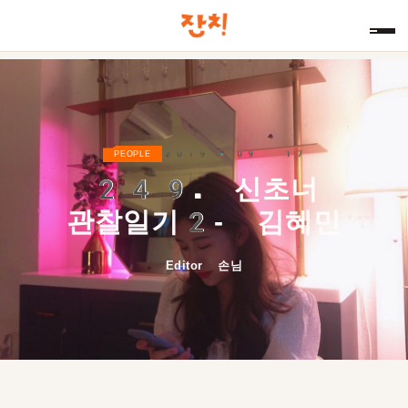
2019 · 09 · 17
PEOPLE
249.
신초너
관찰일기
2
- 김혜민
Editor 손님