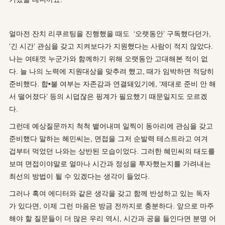
얼마전 잔치 리쿠르팅을 진행했을 때도 ‘오랫동안’ 구독했다던가,
‘긴 시간’ 관심을 갖고 지켜보다가 지원했다는 사람이 적지 않았다.
나는 여태껏 누군가와 함께하기 위해 오랫동안 고대해본 적이 없
다. 늘 나의 노력에 지원대상을 맞추려 했고, 때가 임박하면 적당히
준비했다. 합•불 여부는 자존감과 연결돼있기에, ‘제대로 준비 안 해
서 떨어졌다’ 등의 시덥잖은 핑계가 필요했기 때문일지도 모르겠
다.
그런데 예상질문까지 척척 뱉어내며 일찍이 동아리에 관심을 갖고
준비했다 말하는 혜민씨는, 면접을 그저 순발력 테스트라고 여겨
겁부터 먹었던 나와는 상반된 모습이었다. 그러한 혜민씨의 태도를
보며 면접이야말로 얼마나 시간과 정성을 투자했는지를 가려내는
최선의 방법이 될 수 있겠다는 생각이 들었다.
그러나 혹여 에디터와 같은 생각을 갖고 함께 반성하고 있는 독자
가 있다면, 이제 그런 마음은 방금 전까지로 충분하다. 앞으로 마주
해야 할 질문들이 더 많은 우리 역시, 시간과 공을 들인다면 분명 어