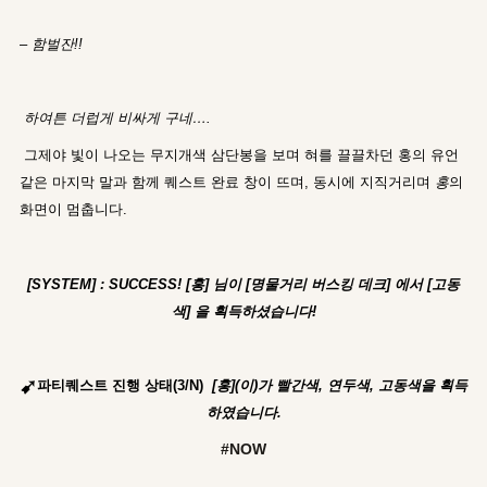
–
함벌잔!!
하여튼 더럽게 비싸게 구네….
그제야 빛이 나오는 무지개색 삼단봉을 보며 혀를 끌끌차던 홍의 유언
같은 마지막 말과 함께 퀘스트 완료 창이 뜨며, 동시에 지직거리며
홍
의
화면이 멈춥니다.
[SYSTEM] : SUCCESS! [홍] 님이 [명물거리 버스킹 데크] 에서 [고동
색] 을 획득하셨습니다!
➹
파티퀘스트 진행 상태(3/N
)
[홍](이)가 빨간색, 연두색, 고동색을 획득
하였습니다.
#NOW