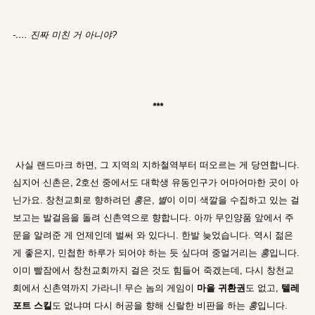
-…. 진짜 미친 거 아니야?
***
사실 랜드마크 하면, 그 지역의 지하철역부터 떠오르는 게 당연합니다.
심지어 신촌은, 2호선 중에서도 대학생 유동인구가 어마어마한 곳이 아
닌가요. 창천교회로 향하려던
홍
은,
별
이 이미 색깔을 수집하고 있는 걸
보고는 발걸음을 돌려 신촌역으로 향합니다. 아까 무인양품 앞에서 주
문을 알려준 게 언제인데 벌써 와 있다니. 한발 늦었습니다. 역시 젊은
게 좋은지, 민첩한 하루가 되어야 하는 듯 싶다며 중얼거리는
홍
입니다.
이미 빨잠에서 창천교회까지 걸은 것도 힘들어 죽겠는데, 다시 창천교
회에서 신촌역까지 가라니! 무슨 놈의 게임이
마을 귀환권
도 없고,
텔레
포트 스킬
도 없냐며 다시 허공을 향해 신랄한 비판을 하는
홍
입니다.