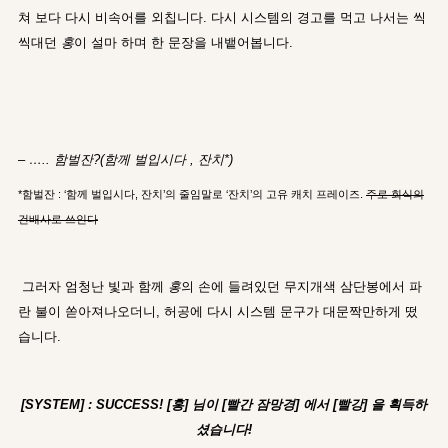
쳐 보다 다시 비속어를 외칩니다. 다시 시스템의 경고를 먹고 나서는 씩
씩대던
홍
이 설마 하며 한 문장을 내뱉어봅니다.
–
….. 함벌잔?(함께 벌입시다 , 잔치*)
*함벌잔 : ‘함께 벌입시다, 잔치’의 줄임말로 ‘잔치’의 고유 캐치 프레이즈.
주로 회식의
건배사로 쓰인다
그러자 엄청난 빛과 함께
홍
의 손에 들려있던 무지개색 삼단봉에서 파
란 불이 쏟아져나오더니, 허공에 다시 시스템 문구가 대문짝만하게 떴
습니다.
[SYSTEM] : SUCCESS! [홍] 님이 [빨간 잠망경] 에서 [빨강] 을 획득하
셨습니다!