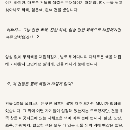
이긴 하지만, 대부분 건물의 색깔은 무채색이기 때문입니다. 눈을 씻고
찾아봐도 회색, 검은색, 흰색 건물 뿐입니다.
-어쩌지… 그냥 연한 회색, 진한 회색, 엄청 진한 회색으로 채집해가면
너무 염치없겠지…?
양심 없이 무채색을 채집해갈지, 발로 뛰어다니며 다채로운 색을 채집
해 가야할지 고민하던
별
에게, 건물 하나가 눈에 띕니다.
-오, 저 건물은 뭔데 색깔이 저렇게 많지?
건물 1층을 살펴보니 문구류 덕후인
별
이 자주 오가던 MUJI가 입점해
있습니다. 그 위에 어떤 가게들이 입점해 있는지는 모르겠지만, 건물 위
쪽 창문 이곳저곳에 있는 다채로운 색이 아주 눈에 띕니다. 빨강, 노랑,
초록, 파랑까지. 필요한 색은 모두 다 있는 건물 외벽 덕에 땡잡은
별
은,