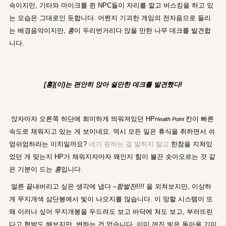
속이지만, 기타와 마이크를 쥔 NPC들이 자리를 깔고 버스킹을 하고 있
는 모습은 그대로인 듯합니다. 어쩐지 기괴한 게임의 전자음으로 들리
는 배경음악이지만,
홍
이 두리번거리다 앉을 만한 나무 데크를 발견합
니다.
[홍](이)는 편안히 앉아 쉴만한 데크를 발견했다!
앉자마자 오른쪽 하단에 희미하게 띄워져있던 HP
칸이 빠른
Health Point
속도로 채워지고 있는 게 보이네요. 역시 모든 일은 휴식을 취하면서 쉬
엄쉬엄하라는 이치일까요?
네가 원하는 걸 말하지 말고
한참을 지쳐있
었던 게 맞는지 HP가 채워지자마자 왜인지 힘이 불끈 솟아오르는 것 같
은 기분이 드는
홍
입니다.
얼른 끝내버리고 싶은 생각에 냅다 –
함벌잔!!!!
을 외쳐보지만, 이상하
게 무지개색 삼단봉에서 빛이 나오지를 않습니다. 이 망할 시스템이 또
왜 이러나 싶어 무지개봉을 두드려도 보고 바닥에 쳐도 보고, 부러뜨린
다고 협박도 해보지만, 변하는 건 없습니다. 이미 꺼진 빛은 돌아올 기미