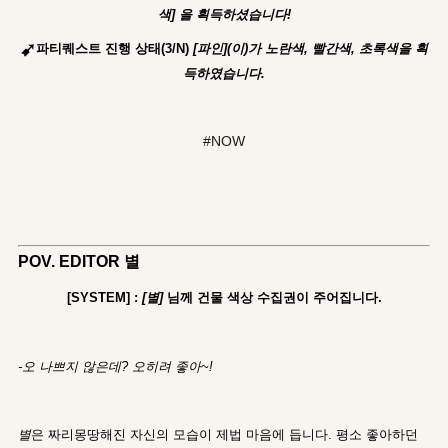
색] 을 획득하셨습니다!
➹
파티퀘스트 진행 상태(3/N)
[파인](이)가 노란색, 빨간색, 초록색을 획
득하였습니다.
#NOW
POV. EDITOR 별
[SYSTEM] :
[별]
님께 건물 색상 수집권이 주어집니다.
-오 나쁘지 않은데? 오히려 좋아~!
별
은 짜리몽땅해진 자신의 모습이 제법 마음에 듭니다. 평소 좋아하던