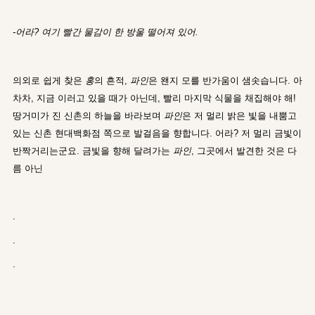
-어라? 여기 빨간 물감이 한 방울 떨어져 있어.
의외로 쉽게 찾은
홍
의 흔적,
파인
은 왠지 모를 반가움이 샘솟습니다. 아
차차, 지금 이러고 있을 때가 아닌데, 빨리 마지막 식물을 채집해야 해!
땅거미가 진 신촌의 하늘을 바라보며
파인
은 저 멀리 밝은 빛을 내뿜고
있는 신촌 현대백화점 쪽으로 발걸음을 향합니다. 어라? 저 멀리 금빛이
반짝거리는군요. 금빛을 향해 달려가는
파인
, 그곳에서 발견한 것은 다
름 아닌
.
.
.