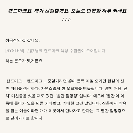
랜드마크요. 제가 선점할게요. 오늘도 민첩한 하루 되세요
! ! !-
성공적인 것 같네요.
[SYSTEM] :
[홍]
님께 랜드마크 색상 수집권이 주어집니다.
라는 문구가 떴거든요.
랜드마크… 랜드마크… 중얼거리던
홍
이 문득 매일 오가던 현실의 신
촌 거리를 생각하다, 자연스럽게 한 오브제를 떠올립니다.
홍
이 처음 ‘잔
치’ 미션글을 썼을 때도 갔던, ‘빨간 잠망경’ 입니다. 애초에 ‘빨간’이 이
름에 들어가 있을 만큼 커다랗고, 거대한 그것 말입니다. 신촌에서 약속
을 잡는 이들이라면 대개 이곳에서 만나자고 한다는, 그 빨간 잠망경으
로 달려가기로 합니다.