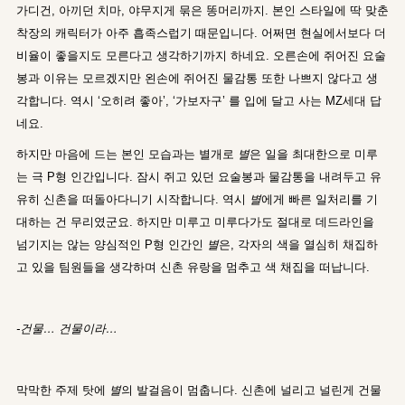
가디건, 아끼던 치마, 야무지게 묶은 똥머리까지. 본인 스타일에 딱 맞춘
착장의 캐릭터가 아주 흡족스럽기 때문입니다. 어쩌면 현실에서보다 더
비율이 좋을지도 모른다고 생각하기까지 하네요. 오른손에 쥐어진 요술
봉과 이유는 모르겠지만 왼손에 쥐어진 물감통 또한 나쁘지 않다고 생
각합니다. 역시 ‘오히려 좋아’, ‘가보자구’ 를 입에 달고 사는 MZ세대 답
네요.
하지만 마음에 드는 본인 모습과는 별개로
별
은 일을 최대한으로 미루
는 극 P형 인간입니다. 잠시 쥐고 있던 요술봉과 물감통을 내려두고 유
유히 신촌을 떠돌아다니기 시작합니다. 역시
별
에게 빠른 일처리를 기
대하는 건 무리였군요. 하지만 미루고 미루다가도 절대로 데드라인을
넘기지는 않는 양심적인 P형 인간인
별
은, 각자의 색을 열심히 채집하
고 있을 팀원들을 생각하며 신촌 유랑을 멈추고 색 채집을 떠납니다.
-건물… 건물이라…
막막한 주제 탓에
별
의 발걸음이 멈춥니다. 신촌에 널리고 널린게 건물