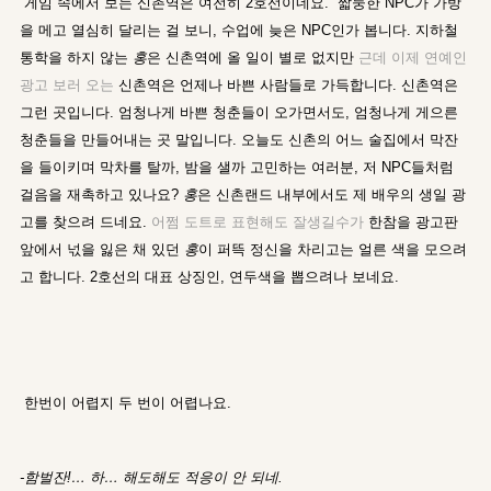
게임 속에서 보는 신촌역은 여전히 2호선이네요. 짧둥한 NPC가 가방
을 메고 열심히 달리는 걸 보니, 수업에 늦은 NPC인가 봅니다. 지하철
통학을 하지 않는
홍
은 신촌역에 올 일이 별로 없지만
근데 이제 연예인
광고 보러 오는
신촌역은 언제나 바쁜 사람들로 가득합니다. 신촌역은
그런 곳입니다. 엄청나게 바쁜 청춘들이 오가면서도, 엄청나게 게으른
청춘들을 만들어내는 곳 말입니다. 오늘도 신촌의 어느 술집에서 막잔
을 들이키며 막차를 탈까, 밤을 샐까 고민하는 여러분, 저 NPC들처럼
걸음을 재촉하고 있나요?
홍
은 신촌랜드 내부에서도 제 배우의 생일 광
고를 찾으려 드네요.
어쩜 도트로 표현해도 잘생길수가
한참을 광고판
앞에서 넋을 잃은 채 있던
홍
이 퍼뜩 정신을 차리고는 얼른 색을 모으려
고 합니다. 2호선의 대표 상징인, 연두색을 뽑으려나 보네요.
한번이 어렵지 두 번이 어렵나요.
-함벌잔!… 하… 해도해도 적응이 안 되네.