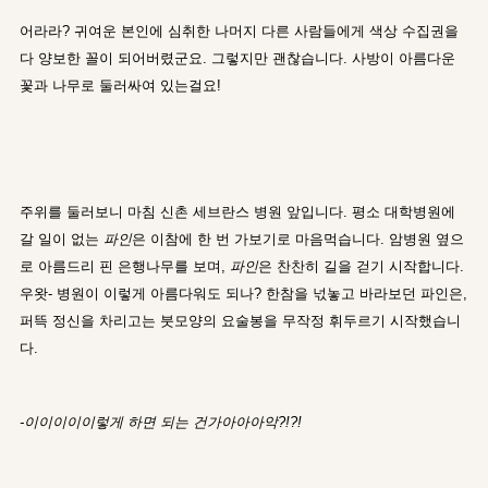
어라라? 귀여운 본인에 심취한 나머지 다른 사람들에게 색상 수집권을
다 양보한 꼴이 되어버렸군요. 그렇지만 괜찮습니다. 사방이 아름다운
꽃과 나무로 둘러싸여 있는걸요!
주위를 둘러보니 마침 신촌 세브란스 병원 앞입니다. 평소 대학병원에
갈 일이 없는
파인
은 이참에 한 번 가보기로 마음먹습니다. 암병원 옆으
로 아름드리 핀 은행나무를 보며,
파인
은 찬찬히 길을 걷기 시작합니다.
우왓- 병원이 이렇게 아름다워도 되나? 한참을 넋놓고 바라보던 파인은,
퍼뜩 정신을 차리고는 붓모양의 요술봉을 무작정 휘두르기 시작했습니
다.
-이이이이이렇게 하면 되는 건가아아아악?!?!