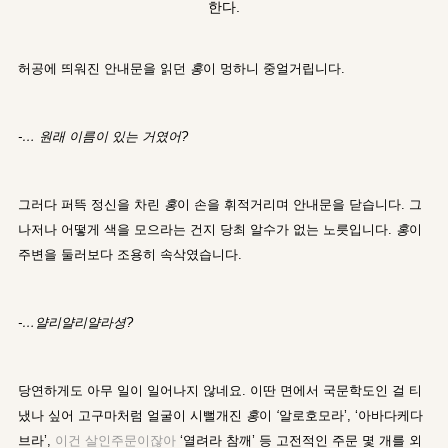
한다.
허공에 띄워진 안내문을 읽던
홍
이 멍하니 중얼거립니다.
-… 원래 이름이 있는 거였어?
그러다 퍼뜩 정신을 차린
홍
이 손을 휘적거리며 안내문을 닫습니다. 그
나저나 어떻게 색을 모으라는 건지 당최 알수가 없는 노릇입니다.
홍
이
주변을 둘러보다 조용히 속삭였습니다.
-…얄리얄리얄라셩?
당연하게도 아무 일이 일어나지 않네요. 이딴 면에서 국문학도인 걸 티
냈나 싶어 고구마처럼 얼굴이 시뻘개진
홍
이
‘
알로호모라’, ‘아바다케다
브라’,
이건 살인주문이잖아
‘열려라 참깨’ 등 고전적인 주문 몇 개를 외