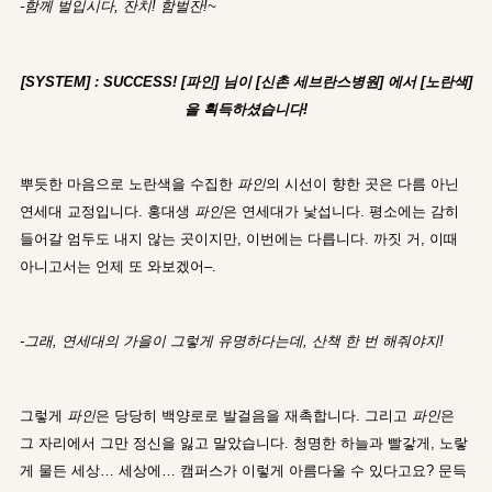
-함께 벌입시다, 잔치! 함벌잔!~
[SYSTEM] : SUCCESS! [파인] 님이 [신촌 세브란스병원] 에서 [노란색]
을 획득하셨습니다!
뿌듯한 마음으로 노란색을 수집한
파인
의 시선이 향한 곳은 다름 아닌
연세대 교정입니다. 홍대생
파인
은 연세대가 낯섭니다. 평소에는 감히
들어갈 엄두도 내지 않는 곳이지만, 이번에는 다릅니다. 까짓 거, 이때
아니고서는 언제 또 와보겠어–.
-그래, 연세대의 가을이 그렇게 유명하다는데, 산책 한 번 해줘야지!
그렇게
파인
은 당당히 백양로로 발걸음을 재촉합니다. 그리고
파인
은
그 자리에서 그만 정신을 잃고 말았습니다. 청명한 하늘과 빨갛게, 노랗
게 물든 세상… 세상에… 캠퍼스가 이렇게 아름다울 수 있다고요? 문득