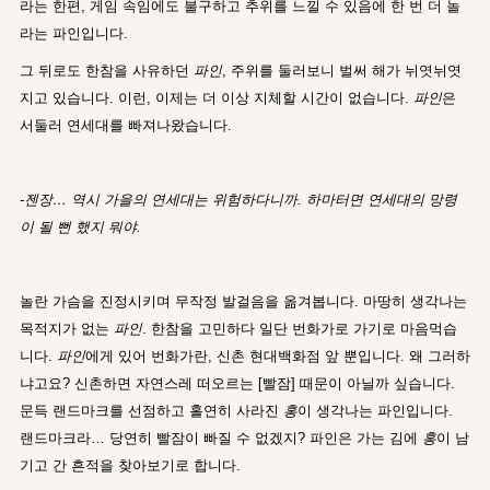
라는 한편, 게임 속임에도 불구하고 추위를 느낄 수 있음에 한 번 더 놀
라는 파인입니다.
그 뒤로도 한참을 사유하던
파인
, 주위를 둘러보니 벌써 해가 뉘엿뉘엿
지고 있습니다. 이런, 이제는 더 이상 지체할 시간이 없습니다.
파인
은
서둘러 연세대를 빠져나왔습니다.
-젠장… 역시 가을의 연세대는 위험하다니까. 하마터면 연세대의 망령
이 될 뻔 했지 뭐야.
놀란 가슴을 진정시키며 무작정 발걸음을 옮겨봅니다. 마땅히 생각나는
목적지가 없는
파인
. 한참을 고민하다 일단 번화가로 가기로 마음먹습
니다.
파인
에게 있어 번화가란, 신촌 현대백화점 앞 뿐입니다. 왜 그러하
냐고요? 신촌하면 자연스레 떠오르는 [빨잠] 때문이 아닐까 싶습니다.
문득 랜드마크를 선점하고 홀연히 사라진
홍
이 생각나는 파인입니다.
랜드마크라… 당연히 빨잠이 빠질 수 없겠지? 파인은 가는 김에
홍
이 남
기고 간 흔적을 찾아보기로 합니다.