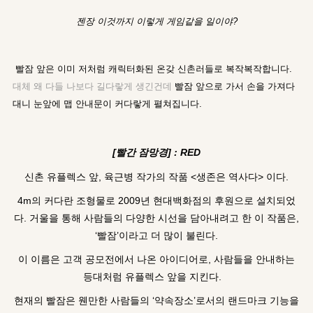
젠장 이것까지 이렇게 게임같을 일이야?
빨잠 앞은 이미 저처럼 캐릭터화된 온갖 신촌러들로 복작복작합니다.
대체 왜 다들 나보다 길다랗게 생긴건데
빨잠 앞으로 가서 손을 가져다
대니 눈앞에 맵 안내문이 커다랗게 펼쳐집니다.
[빨간 잠망경] : RED
신촌 유플렉스 앞, 육근병 작가의 작품 <생존은 역사다> 이다.
4m의 커다란 조형물로 2009년 현대백화점의 후원으로 설치되었
다. 거울을 통해 사람들의 다양한 시선을 담아내려고 한 이 작품은,
‘빨잠’이라고 더 많이 불린다.
이 이름은 고객 공모전에서 나온 아이디어로, 사람들을 안내하는
등대처럼 유플렉스 앞을 지킨다.
현재의 빨잠은 웬만한 사람들의 ‘약속장소’로서의 랜드마크 기능을