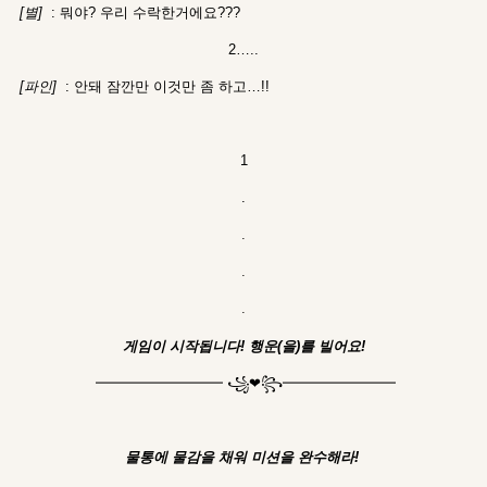
[별]
: 뭐야? 우리 수락한거에요???
2…..
[파인]
: 안돼 잠깐만 이것만 좀 하고…!!
1
.
.
.
.
게임이 시작됩니다! 행운(을)를 빌어요!
━━━━━━━━━ ꧁❤︎꧂━━━━━━━━
물통에 물감을 채워 미션을 완수해라!