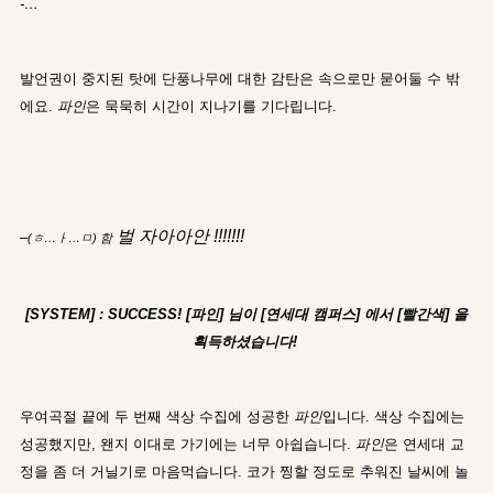
-…
발언권이 중지된 탓에 단풍나무에 대한 감탄은 속으로만 묻어둘 수 밖
에요.
파인
은 묵묵히 시간이 지나기를 기다립니다.
벌
자아아안 !!!!!!!
–
(ㅎ…ㅏ…ㅁ)
함
[SYSTEM] : SUCCESS! [파인] 님이 [연세대 캠퍼스] 에서 [빨간색] 을
획득하셨습니다!
우여곡절 끝에 두 번째 색상 수집에 성공한
파인
입니다. 색상 수집에는
성공했지만, 왠지 이대로 가기에는 너무 아쉽습니다.
파인
은 연세대 교
정을 좀 더 거닐기로 마음먹습니다. 코가 찡할 정도로 추워진 날씨에 놀