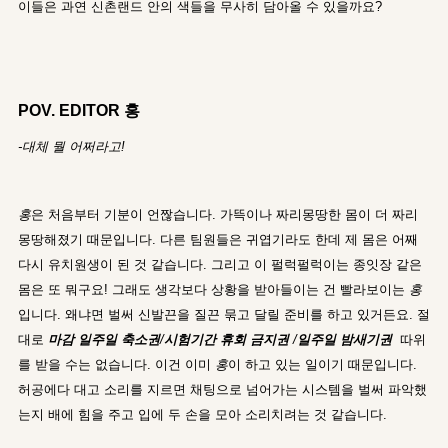
이들은 과연 신촌랜드 안의 색들을 무사히 담아올 수 있을까요?
POV. EDITOR 홍
-대체 뭘 어쩌라고!
홍
은 처음부터 기분이 언짢습니다. 가뜩이나 짜리몽땅한 몸이 더 짜리
몽땅해졌기 때문입니다. 다른 팀원들은 귀엽기라도 한데 제 몸은 어째
다시 유치원생이 된 것 같습니다. 그리고 이 펄럭펄럭이는 종잇장 같은
몸은 또 뭐구요! 그래도 생각보다 상황을 받아들이는 건 빨라보이는
홍
입니다. 왜냐면 벌써 신발끈을 질끈 묶고 달릴 준비를 하고 있거든요. 절
대로
마감 일주일 축소권
/
시험기간 휴회 금지권
/
일주일 밤새기권
따위
를 받을 수는 없습니다. 이건 이미
홍
이 하고 있는 일이기 때문입니다.
허공에다 대고 소리를 지르면 채팅으로 넘어가는 시스템을 벌써 파악했
는지 배에 힘을 주고 입에 두 손을 모아 소리치려는 것 같습니다.