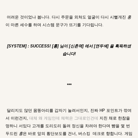
어려운 것이었나 봅니다. 다시 주문을 외쳐도 얼굴이 다시 시뻘개진
홍
이 마른 세수를 하며 시스템 문구가 뜨기를 기다립니다.
[SYSTEM] : SUCCESS! [홍] 님이 [신촌역] 에서 [연두색] 을 획득하셨
습니다!
***
달리지도 않던 몸뚱아리를 갑자기 놀려서인지, 진짜 HP 포인트가 깎여
서 이런건지,
대체 왜 게임인데 체력은 그대로인건데
지친 채로 한참을
멍하니 서있다 고개를 도리도리 돌려 정신을 차려야 한다며 뺨을 몇 번
두드린
홍
은 바로 앞의 횡단보도를 건너, 버스킹 데크로 향합니다. 게임