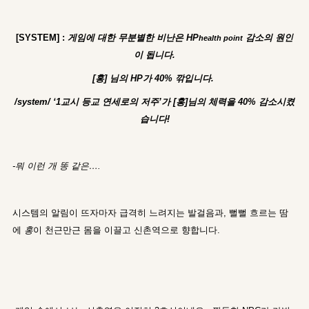
[SYSTEM] :
게임에 대한 무분별한 비난은 HP
감소의 원인
health point
이 됩니다.
[홍] 님의 HP가 40% 깎입니다.
/system/ ‘1교시 등교 연세로의 저주’가 [홍]님의 체력을 40% 감소시켰
습니다!
-뭐 이런 개 똥 같은….
시스템의 알림이 뜨자마자 급격히 느려지는 발걸음과, 뻘뻘 흐르는 땀
에
홍
이 천근만근 몸을 이끌고 신촌역으로 향합니다.