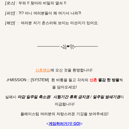
[로스]
: 우와 !! 찾아라 비밀의 열쇠 !!
[파인] :
?!? 아니 여러분들이 왜 여기서 나와?!
[해안]
: 여러분 저기 촌스러워 보이는 미션지가 있어요.
━━━━━━ ꧁❤︎꧂━━━━━━
신촌랜드
에 오신 것을 환영합니다!
🎉MISSION :: [SYSTEM] 흰 바통을 들고 각자의
신촌
물감 한 방울
씩
을 담아오세요!
실패시
마감 일주일 축소권
/
시험기간 휴회 금지권
/
일주일 밤새기권
이
지급됩니다!
플레이스팀 여러분의 자랑스러운 기강을 보여주세요!
<
게임하러가기! GO!
>