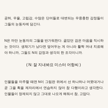
공허, 우울, 고립감, 수많은 단어들로 대변되는 우중충한 감정들이
그들의 눈동자에 담긴다.
N은 까만 눈동자의 그들을 반가워한다. 곪았던 검은 마음을 직시하
는 것이다. 생채기가 났다면 덮어두는 게 아니라 활짝 꺼내 치료해
야 하니까, 그들도 N의 감정과 생각의 한 조각이니까.
( N: 잘 지내봐요 미스터 어항씨 )
인물들을 마주할 때면 N이 그림판 위에서 선 하나하나 머뭇대거나
곧 그을 획을 제자리에서 연습하지 않아 참 다행이라고 생각한다.
인물들이 정제되지 않고 그대로 나오게 해줘서 참, 고맙다.