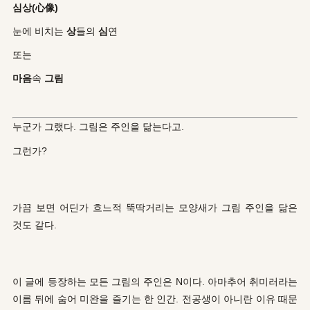
심상(心像)
눈에 비치는
상
들의
심
연
또는
마음
속
그림
누군가 그랬다. 그림은 주인을 닮는다고.
그런가?
가끔 보면 어딘가 흐느적 뚝딱거리는 모양새가 그림 주인을 닮은
것도 같다.
이 글에 등장하는 모든 그림의 주인은 N이다. 아마추어 취미러라는
이름 뒤에 숨어 미완을 즐기는 한 인간. 전공생이 아니란 이유 때문