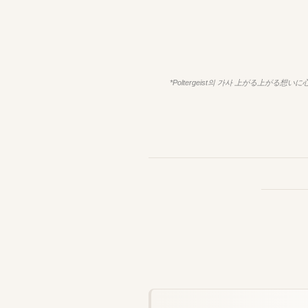
*Poltergeist의 가사
上がる上がる想いに心