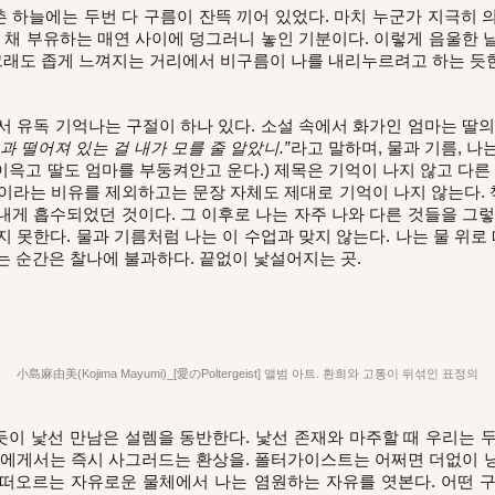
촌 하늘에는 두번 다 구름이 잔뜩 끼어 있었다. 마치 누군가 지극히
는 채 부유하는 매연 사이에 덩그러니 놓인 기분이다. 이렇게 음울한 
 그래도 좁게 느껴지는 거리에서 비구름이 나를 내리누르려고 하는 듯
서 유독 기억나는 구절이 하나 있다. 소설 속에서 화가인 엄마는 딸의
과 떨어져 있는 걸 내가 모를 줄 알았니.”
라고 말하며, 물과 기름, 나는
(이윽고 딸도 엄마를 부둥켜안고 운다.) 제목은 기억이 나지 않고 다른
이라는 비유를 제외하고는 문장 자체도 제대로 기억이 나지 않는다. 책
내게 흡수되었던 것이다. 그 이후로 나는 자주 나와 다른 것들을 그렇
지 못한다. 물과 기름처럼 나는 이 수업과 맞지 않는다. 나는 물 위
는 순간은 찰나에 불과하다. 끝없이 낯설어지는 곳.
小島麻由美(Kojima Mayumi)_[愛のPoltergeist] 앨범 아트. 환희와 고통이 뒤섞인 표정의
이 낯선 만남은 설렘을 동반한다. 낯선 존재와 마주할 때 우리는 
재에게서는 즉시 사그러드는 환상을. 폴터가이스트는 어쩌면 더없이 
떠오르는 자유로운 물체에서 나는 염원하는 자유를 엿본다. 어떤 