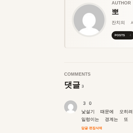
AUTHOR
뽀
잔치의 
POSTS 4
COMMENTS
댓글
3
30
낯설기 때문에 오히려
일렁이는 경계는 또 
답글
·
편집
삭제