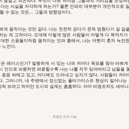
 낯설고 피곤하다. 무엇이 나로 하여금 그들과의 거리감을 조성하
르다는 사실을 자각하게 하는가? 물론 인파의 대부분이 개인적으로 
늠할 수 없는 것은… 그들의 방향성이다.
쁘게 움직이는 것만 같다. 나는 천천히 걷다가 문득 멈췄다가 갈 길
하는 게 고작이다. 도대체 이렇게 많은 사람들이 어떻게 다 목적지가 
거대한 소용돌이처럼 움직이는 인파 틈에서, 나는 어쩐지 혼자 녹진
을 느낀다.
놓은 레이스인가? 멀뚱하게 서 있는 나와 저마다 목표를 찾아 바쁘게
시 안으로 파묻히면 파묻힐수록 나는 나를 자꾸 잊어버리고 남들을 
 꽁꽁 싸매고 있고, 어디에도 드러내고 싶지가 않다. 사람들이 저마
. 그러니까, 내 주변에서 정신없는 폴터가이스트 현상이 일어나는 
쳐 보려고 하지만 도시의 설계는 촘촘하다. 아마 비명조차도 새어나
회칠된 듯한 하늘