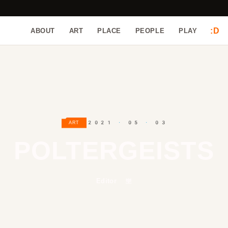
:D
ABOUT
ART
PLACE
PEOPLE
PLAY
2021 · 05 · 03
ART
POLTERGEISTS
Editor 뽀