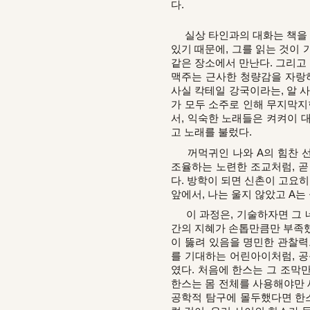
다.
실상 타인과의 대화는 책을 읽
있기 때문에, 그를 읽는 것이 
같은 장소에서 만난다. 그리고
맥주는 근사한 청량감을 자랑하
사실 칵테일 강국이라는, 알 
가 모두 소주로 인해 무지막지
서, 익숙한 노래들은 켜켜이 
고 노래를 불렀다.
꺼먹귀인 나와 A의 힘찬 선
조율하는 노련한 조교처럼, 곧
다. 방학이 되면 신촌이 고요히
앞에서, 나는 울지 않았고 A는 
이 과정은, 기술하자면 그 네
간의 지혜가 손톱만큼만 부족했
이 뚫려 있음을 명민한 관찰력
를 기대하는 어린아이처럼, 공
였다. 처음에 한스는 그 조막만
한스는 몸 전체를 사용해야만 
공학적 탐구에 몰두했다면 한스