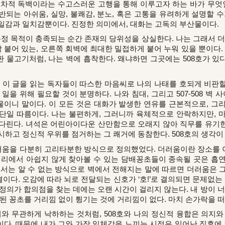
적 독백이라는 수고스러운 고행을 통해 이루고자 하는 바가 무엇인
되는 아쉬움, 실망, 불쾌감, 분노, 혹은 고통을 유려하게 설명할 
일감과 일치감뿐이다. 진정한 의미에서, 대화는 고독의 부산물이다.
 목적이 충족되는 순간 존재의 당위성을 상실한다. 나는 그래서 더
딱 붙어 있는, 오른쪽 회벽에 최대한 밀접하게 붙어 누워 있을 뿐이다.
물고기처럼, 나는 벽에 흡착한다. 왜냐하면 그곳에는 508호가 있다
이 글을 읽는 독자들이 따스한 마음씨로 나의 나태를 호되게 비판할
일을 위해 필요할 것이 분명하다. 나와 침대, 그리고 507-508 
이니 말이다. 이 모든 것은 대화가 발생한 연유를 근본적으로, 그
단일 따름이다. 나는 불편하게, 그러니까 육체적으로 안락하지만, 
다린다. 녀석은 어린아이다운 산만함으로 오래지 않아 직무를 유기한다
시하고 정신적 우위를 점거하는 그 쾌거에 동참한다. 508호의 생각이
러움을 다분히 고리타분한 방식으로 정의했었다. 더러움이란 장소를 
거리에서 아쉽지 않게 찾아볼 수 있는 담배꽁초들이 종속될 곳은 흡
로서는 알 수 없는 방식으로 벽에서 전해지는 말에 따르면 더러움은 
다. 오감에 따라 뇌로 전달되는 신호가 ‘호!’로 결의되면 문제없는 
의 정의가 합의점을 찾는 데에는 오랜 시간이 걸리지 않는다. 내 방이 
족된 꽁초를 거리낌 없이 튕기는 것에 거리낌이 없다. 마치 손가락을 
무관하게 낙하하는 것처럼, 508호와 나의 정신적 융합은 의지와
다. 때문에 내가 그와 가장 일체감을 느끼는 시점은 일어난 직후에 