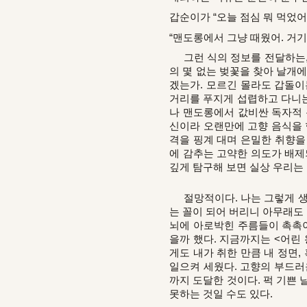
갑순이가 “오늘 점심 뭐 먹었어
“맨도롱에서 그냥 때웠어. 거
그런 식의 정보를 전달하는, 
의 몇 없는 벚꽃을 찾아 날개
겠는가. 모르긴 몰라도 갑돌이
거리를 푸지게 섭렵하고 다니는
나 맨도롱에서 값비싼 독자적 
신이라 오랜만에 고향 음식을 
격을 핑계 대며 은밀한 취향을 
에 감추는 고약한 의도가 배제
깊게 탐구해 보면 실상 우리는
절망적이다. 나는 그렇게 생각
는 꼴이 되어 버리니 아무래도 
뇌에 아로박힌 주름들이 촉촉이
을까 했다. 지금까지는 <어린
게도 내가 취한 만큼 내 정면,
일으켜 세웠다. 고향의 부드러
까지 도달한 것이다. 퍽 기쁜
못하는 것일 수도 있다.