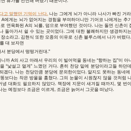
돌연 휴가를 선언해 버렸기 때문이다.
다고 말했던 기억이 난다.
나는 그에게 뇌가 아니라 나사가 빠진 거라
. A에게는 뇌가 없어지는 경험을 부여하더니만 기어코 나에게는 추
로 연육화된 A의 뇌를, 덤으로 부여했던 것이다. 나는 돌연 신촌이 
나 돌아가서 쉴 수 있는 곳이었다. 그에 대한 불쾌하지만 생경하지
 장소라고. 김현식 또한 모종의 이유로 신촌 블루스에서 나가 버렸다
유를 대 보자면
해서 분당에서 떵떵거린대.”
까 A의 사고 아래서 우리의 이 빌어먹을 동네는 “향하는 집”이 아
을 “낯설고 멀게” 느꼈던 거다. 흔히 천당 밑에 분당이라고들 하던
되겠다. 나는 천당만큼 분당에 문외한이었다. 알지도 못하는 동네에
 닭똥보다는 작은 방울을 훔쳤다. 그의 눈물이 시원찮지 않을 것처럼 
녕 대화도 필요하지 않았다. 책장에 지문이 새겨질 때까지, 몇 번
나는 예정보다 조금은 이르게, 조금은 늙어서 그곳을 떠났다.