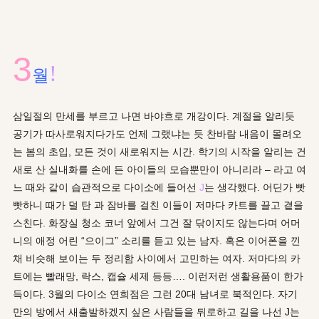
3
!
월
삼일절의 만세를 부르고 나면 바야흐로 개강이다. 계절을 알리듯
공기가 따사로워지다가도 언제 그랬냐는 듯 찬바람 내음이 몰려오
는 봄의 초입, 모든 것이 새로워지는 시간. 학기의 시작을 알리는 건
새로 산 실내화를 손에 든 아이들의 모습뿐만이 아니리라 – 라고 여
느 때와 같이 습관적으로 다이소에 들어선
J
는 생각했다. 어딘가 빳
빳하니 때가 덜 탄 과 잠바를 걸친 이들이 저마다 카트를 끌고 곁을
스친다. 화장실 청소 코너 앞에서 그건 잘 닦이지도 않는다며 어머
니의 애정 어린 “으이그” 소리를 듣고 있는 남자. 혹은 이어폰을 낀
채 비슷해 보이는 두 정리함 사이에서 고민하는 여자. 저마다의 카
트에는 빨래망, 락스, 캡슐 세제 등등…. 이런저런 생활용품이 한가
득이다. 3월의 다이소 연희점은 그런 20대 남녀로 북적인다. 자기
만의 방에서 새출발하겠지 싶은 사람들을 뒤로하고 길을 나선 J는