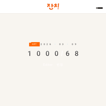
2026 · 03 · 09
ART
1000
/
68
Editor 빈정