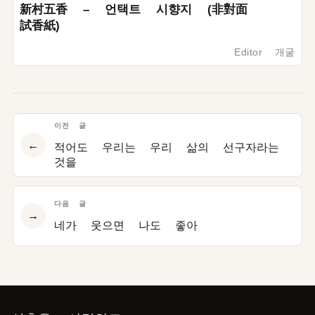
新村五香 – 언택트 시향지 (非對面
試香紙)
Editor 개굴
이전 글
←
적어도 우리는 우리 삶의 선구자라는
것을
다음 글
→
네가 웃으면 나도 좋아