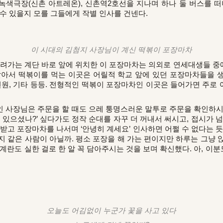
녹색극장(신촌 아트레온), 신촌역2호선을 지나며 하나 둘 버스를 떠
 수 있을지 모를 그들에게 작별 인사를 건넨다.
이 시대의 김첨지 사장님이 계신 떡볶이 포장마차
려가는 계단 바로 앞에 위치한 이 포장마차는 의외로 연세대생들 중
앉아서 떡볶이를 먹는 이곳은 어릴적 학교 앞에 있던 포장마차들을 
 3천원, 기타 등등. 전형적인 떡볶이 포장마차인 이곳은 들어가면 주
인 사장님은 주문을 할 때도 으레 퉁명스러운 말투로 주문을 확인하시
 일이 있으셨나?’ 싶다가도 정작 순대를 자꾸 더 꺼내서 써시고, 접시가 
받고 포장마차를 나서며 ‘안녕히 계세요’ 인사하면 어쩔 수 없다는 
지 같은 사람이 아닐까. 평소 포장을 해 가는 편이지만 하루는 그냥 
계란도 실한 걸로 한 알 꼭 담아주시는 것을 보며 확신했다. 아, 이분도
오늘도 어김없이 누군가 꽃을 사고 있다