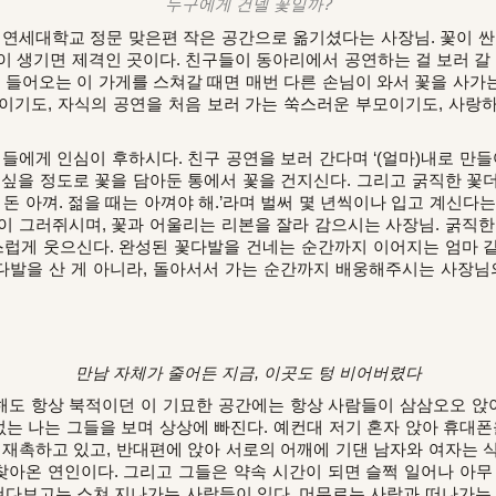
누구에게 건넬 꽃일까?
세대학교 정문 맞은편 작은 공간으로 옮기셨다는 사장님. 꽃이 싼
이 생기면 제격인 곳이다. 친구들이 동아리에서 공연하는 걸 보러 갈 
 들어오는 이 가게를 스쳐갈 때면 매번 다른 손님이 와서 꽃을 사가는
이기도, 자식의 공연을 처음 보러 가는 쑥스러운 부모이기도, 사랑
.
에게 인심이 후하시다. 친구 공연을 보러 간다며 ‘(얼마)내로 만들
’ 싶을 정도로 꽃을 담아둔 통에서 꽃을 건지신다. 그리고 굵직한 
 돈 아껴. 젊을 때는 아껴야 해.’라며 벌써 몇 년씩이나 입고 계신다
이 그러쥐시며, 꽃과 어울리는 리본을 잘라 감으시는 사장님. 굵직한
게 웃으신다. 완성된 꽃다발을 건네는 순간까지 이어지는 엄마 같
꽃다발을 산 게 아니라, 돌아서서 가는 순간까지 배웅해주시는 사장님
만남 자체가 줄어든 지금, 이곳도 텅 비어버렸다
도 항상 북적이던 이 기묘한 공간에는 항상 사람들이 삼삼오오 앉아
없는 나는 그들을 보며 상상에 빠진다. 예컨대 저기 혼자 앉아 휴대폰
 재촉하고 있고, 반대편에 앉아 서로의 어깨에 기댄 남자와 여자는 
 찾아온 연인이다. 그리고 그들은 약속 시간이 되면 슬쩍 일어나 아무
 쳐다보고는 스쳐 지나가는 사람들이 있다. 머무르는 사람과 떠나가는 