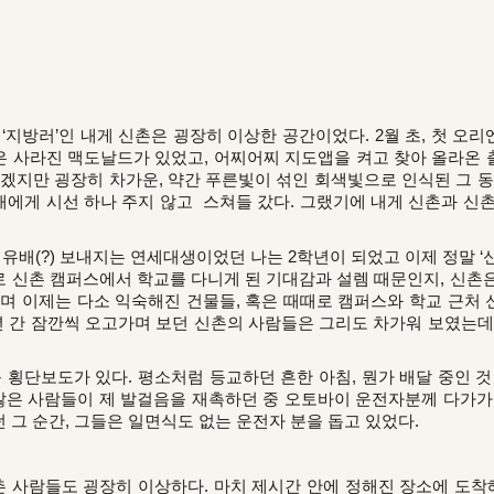
생 ‘지방러’인 내게 신촌은 굉장히 이상한 공간이었다. 2월 초, 첫 
 사라진 맥도날드가 있었고, 어찌어찌 지도앱을 켜고 찾아 올라온
르겠지만 굉장히 차가운, 약간 푸른빛이 섞인 회색빛으로 인식된 그 동
에게 시선 하나 주지 않고 스쳐들 갔다. 그랬기에 내게 신촌과 신촌
 유배(?) 보내지는 연세대생이었던 나는 2학년이 되었고 이제 정말 ‘신
 신촌 캠퍼스에서 학교를 다니게 된 기대감과 설렘 때문인지, 신촌
고가며 이제는 다소 익숙해진 건물들, 혹은 때때로 캠퍼스와 학교 근
년 간 잠깐씩 오고가며 보던 신촌의 사람들은 그리도 차가워 보였는데
횡단보도가 있다. 평소처럼 등교하던 흔한 아침, 뭔가 배달 중인 것
 많은 사람들이 제 발걸음을 재촉하던 중 오토바이 운전자분께 다가가
 그 순간, 그들은 일면식도 없는 운전자 분을 돕고 있었다.
 사람들도 굉장히 이상하다. 마치 제시간 안에 정해진 장소에 도착해