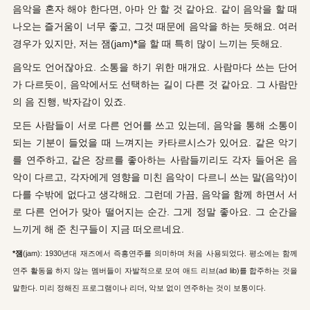
음악을 혼자 해야 한다면, 아마 안 할 것 같아요. 같이 음악을 할 때
나오는 즐거움이 너무 좋고, 그것 때문에 음악을 하는 듯해요.
여러
경우가 있지만, 저는 잼(jam)
*
을
할 때 특히 많이 느끼는 듯해요.
음악도 언어잖아요. 소통을 하기 위한 매개요.
사람마다 쓰는 단어
가 다르듯이, 음악에서도 선택하는 길이 다른 것 같아요. 그 사람만
의 음 진행, 박자감이 있죠.
모든 사람들이 서로 다른 언어를 쓰고 있는데, 음악을 통해 소통이
되는 기분이 들었을 때 느껴지는 카타르시스가 있어요. 같은 악기
를 연주하고, 같은 장르를 좋아하는 사람들끼리도 각자 들어온 음
악이 다르고, 각자에게 영향을 미친 음악이 다르니 쓰는 말(음악)이
다를 수밖에 없다고 생각해요. 그런데 가끔, 음악을 함께 하면서 서
로 다른 언어가 맞아 떨어지는 순간. 그게 정말 좋아요. 그 순간을
느끼게 해 준 친구들이 지금 떠오르네요.
*잼
(jam):
1930년대 재즈에서 즉흥연주를 의미하며 처음 사용되었다. 평소에는 함께
연주 활동을 하지 않는 멤버들이 자발적으로 모여 애드 리브(ad lib)를 합주하는 것을
말한다. 미리 정해진 프로그램이나 리더, 악보 없이 연주하는 것이 보통이다.