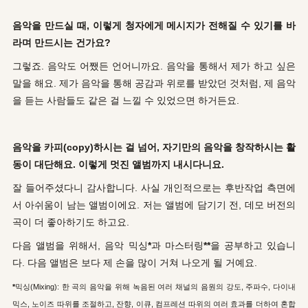
음악을 만드실 때, 이렇게 청자에게 메시지가 전해질 수 있기를 바
라며 만드시는 건가요?
그렇죠. 음악도 어쨌든 언어니까요. 음악을 통해서 제가 하고 싶은
말을 해요. 제가 음악을 통해 공감과 위로를 받았던 것처럼, 제 음악
을 듣는 사람들도 같은 걸 느낄 수 있었으면 하거든요.
음악을 카피(copy)하시는 걸 넘어, 자기만의 음악을 창작하시는 활
동이 대단해요. 이렇게 멋진 앨범까지 내시다니요.
잘 들어주셨다니 감사합니다. 사실 개인적으로는 후반작업 측면에
서 아쉬움이 남는 앨범이에요. 저는 앨범에 담기기 전, 데모 버전의
곡이 더 좋아하기도 하고요.
다음 앨범을 위해서, 음악 믹싱
*
과 마스터링
**
을 공부하고 있습니
다. 다음 앨범은 보다 제 손을 많이 거쳐 나오게 될 거예요.
*
믹싱(Mixing):
한 곡의 음악을 위해 녹음된 여러 채널의 음원의 강도, 주파수, 다이내
믹스, 노이즈 따위를 조절하고, 잔향, 이큐, 컴프레션 따위의 여러 효과를 더하여 혼합