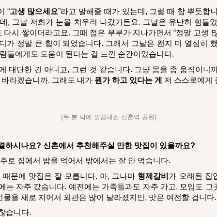
 “
고생 많으세요
”라고 말해줄 때가 있는데, 그럴 때 참 뿌듯합
는데, 그날 저희가 눈을 치우러 나갔거든요. 그날은 유난히 힘들었
 다시 쌓이더라고요. 그때 젊은 부부가 지나가면서 “정말 고생 많
디가 정말 큰 힘이 되었습니다. 그래서 그날은 왠지 더 열심히 
 사람들에게도 도움이 된다는 걸 느낀 순간이었습니다.
 대단한 건 아니고, 그런 것 같습니다. 그냥 몸을 좀 움직이니
걸 바라겠습니까. 그래도 내가
뭔가 하고 있다는 게
저 스스로에게 
(두 분 덕에 깔끔해진 신촌역 공원)
해결하시나요? 신촌에서 추천해주실 만한 맛집이 있을까요?
주로 집에서 밥을 먹어서 밖에서는 잘 안 먹습니다.
 때문에 맛집은 잘 모릅니다. 아, 그나마
형제갈비
가 오래된 집
날에는 자주 갔습니다. 예전에는 가족들과도 자주 가고, 모임도 그
건물을 새로 지어서 외관은 많이 달라졌지만, 맛은 여전할 겁니다.
찮습니다.