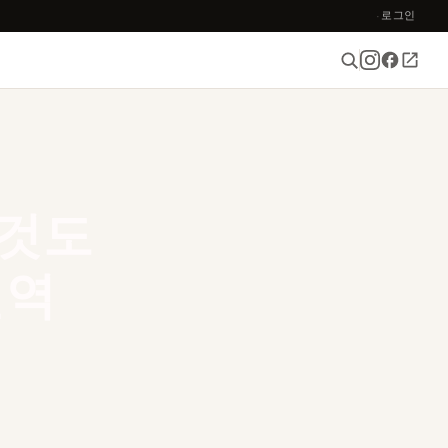
로그인
·
것도
철역