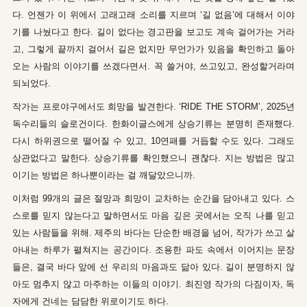
다. 언젠가 이 위에서 고래고래 소리를 지르며 ‘길 없음’에 대해서 이야
기를 나눴다고 한다. 길이 없다는 경고판을 보고도 계속 걸어가는 거라
고, 그렇게 끝까지 걸어서 길은 없지만 무언가가 있음을 확인하고 돌아
오는 사람의 이야기를 쓰겠다면서. 꼭 쓸거야, 쓰고있고, 완성할거라며
되뇌었다.
작가는 프로야구에서도 희망을 발견한다. ‘RIDE THE STORM’, 2025년
독수리들의 슬로건이다. 한화이글스에게 상승기류는 분명히 존재했다.
다시 하위권으로 떨어질 수 있고, 10연패를 거듭할 수도 있다. 그래도
상관없다고 말한다. 상승기류를 확인했으니 괜찮다. 지는 방법은 많고
이기는 방법은 하나뿐이라는 걸 깨달았으니까.
이처럼 99개의 글은 절망과 희망이 교차하는 순간을 담아내고 있다. 스
스로를 믿지 않는다고 말하면서도 마음 깊은 곳에서는 오직 나를 믿고
있는 사람들을 위해. 제주의 바다는 단순한 배경을 넘어, 작가가 쓰고 살
아내는 하루가 펼쳐지는 공간이다. 조용한 파도 속에서 이어지는 문장
들은, 결국 바다 앞에 선 우리의 마음과도 닮아 있다. 길이 분명하지 않
아도 멈추지 않고 마주하는 이들의 이야기. 최진영 작가의 다짐이자, 독
자에게 건네는 담담한 위로이기도 하다.