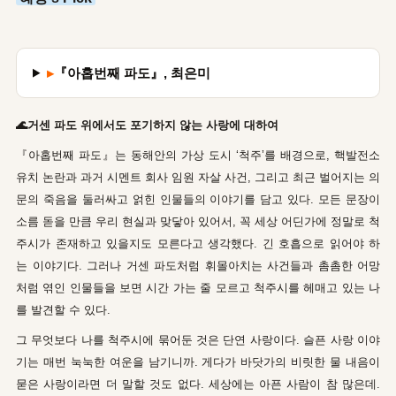
▸
『아홉번째 파도』, 최은미
🌊거센 파도 위에서도 포기하지 않는 사랑에 대하여
『아홉번째 파도』는 동해안의 가상 도시 ‘척주’를 배경으로, 핵발전소
유치 논란과 과거 시멘트 회사 임원 자살 사건, 그리고 최근 벌어지는 의
문의 죽음을 둘러싸고 얽힌 인물들의 이야기를 담고 있다. 모든 문장이
소름 돋을 만큼 우리 현실과 맞닿아 있어서, 꼭 세상 어딘가에 정말로 척
주시가 존재하고 있을지도 모른다고 생각했다. 긴 호흡으로 읽어야 하
는 이야기다. 그러나 거센 파도처럼 휘몰아치는 사건들과 촘촘한 어망
처럼 엮인 인물들을 보면 시간 가는 줄 모르고 척주시를 헤매고 있는 나
를 발견할 수 있다.
그 무엇보다 나를 척주시에 묶어둔 것은 단연 사랑이다. 슬픈 사랑 이야
기는 매번 눅눅한 여운을 남기니까. 게다가 바닷가의 비릿한 물 내음이
묻은 사랑이라면 더 말할 것도 없다. 세상에는 아픈 사람이 참 많은데.