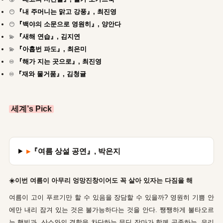
『내 주머니는 맑고 강풍』, 최진영
😶
『백야의 소문으로 영원히』, 양안다
😶
『새해 연습』, 김지연
💫
『아홉번 파도』, 최은미
💫
『해가 지는 곳으로』, 최진영
♾️
『재와 물거품』, 김청귤
♾️
세계’s Pick
▸
『여름 상설 공연』, 박은지
☀️이번 여름이 아무리 엉망진창이어도 꼭 살아 있자는 다짐을 해
여름이 고이 푸르기만 할 수 있음을 장담할 수 있을까? 영원히 기쁨 안
에만 내리 잠겨 있는 것은 불가능하다는 것을 안다. 쨍쨍하게 불타오르
는 햇빛과, 산소와의 결합을 차단하는 무딘 장마가 함께 공존하는, 우리