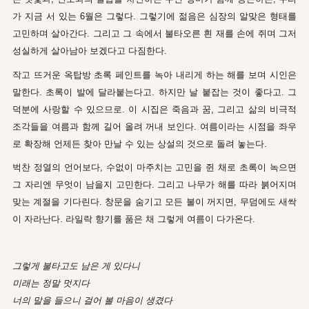
가 지금 서 있는 6월은 그렇다. 그렇기에 젊음은 심장의 알맞은 형태를
고민하며 살아간다. 그리고 그 속에서 불타오른 흰 재를 손에 쥐며 그저
성실하게 살아남아 보겠다고 다짐한다.
작고 뜨거운 옥탑방 초록 페인트를 녹아 내리게 하는 해를 보며 시인은
말한다. 초록이 발에 달라붙는다고. 하지만 날 붙잡는 것이 좋다고. 그
덕분에 사랑할 수 있으므로. 이 시집은 죽음과 꿈, 그리고 삶의 비극적
조각들을 여름과 함께 길어 올려 꺼내 보인다. 여름이라는 시점을 좌우
로 확장해 언제든 찾아 만날 수 있는 상설의 것으로 돌려 놓는다.
벅찬 정열의 언어보다, 수없이 마주치는 고민을 쥔 채로 초록이 녹으면
그 자리엔 무엇이 남을지 고민한다. 그리고 나무가 해를 따라 붉어지며
맞는 계절을 기다린다. 창문을 숨기고 모든 불이 꺼지면, 무덤에도 새싹
이 자라난다. 라일락 향기를 품은 채 그렇게 여름이 다가온다.
그렇게 불타고도 남은 게 있다니
미래는 정말 멋지다
너의 말을 들으니 걸어 볼 마음이 생겼다