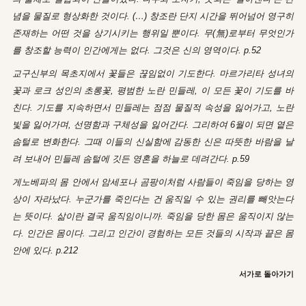
념을 물질로 형상화한 것이다. (…) 창조란 단지 시간을 뛰어넘어 영구히
존재하는 어떤 것을 상기시키는 행위일 뿐이다. 무(無)로부터 무엇인가
를 창조할 능력이 인간에게는 없다. 그것은 신의 영역이다. p.52
교구신부의 목초지에서 꽃들은 끊임없이 기도한다. 마르가리타 성녀의
꽃과 로크 성인의 초롱꽃, 평범한 노란 민들레, 이 모든 꽃이 기도를 바
친다. 기도를 지속하면서 민들레는 점점 물질적 속성을 잃어가고, 노란
빛을 잃어가며, 선명함과 구체성을 잃어간다. 그리하여 6월이 되면 옅은
솜털로 변화한다. 그때 이들의 신실함에 감동한 신은 따뜻한 바람을 날
려 보내어 민들레 솜털에 깃든 영혼을 하늘로 데려간다. p.59
게노베파의 몸 안에서 암세포나 곰팡이처럼 사람들이 죽임을 당하는 영
상이 자라났다. 누군가를 죽인다는 건 움직일 수 있는 권리를 빼앗는다
는 뜻이다. 삶이란 결국 움직임이니까. 죽임을 당한 몸은 움직이지 않는
다. 인간은 몸이다. 그리고 인간이 경험하는 모든 것들의 시작과 끝은 몸
안에 있다. p.212
서가로 돌아가기