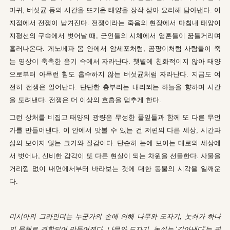
마귀, 버섯균 등의 시간을 뜨거운 태양을 장작 삼아 요리해 담아낸다. 이
지점에서 전쟁이 남겨진다. 전쟁이라는 죽음의 현장에서 마침내 태양이
지평선의 구속에서 벗어날 때, 군인들의 시체에서 영혼들이 꿈틀거리며
흘러나온다. 게노베파 몸 안에서 암세포처럼, 곰팡이처럼 사람들이 죽
는 영상이 축축한 음기 속에서 자라난다. 햇볕에 친화적이지 않아 태양
으로부터 아무런 힘도 흡수하지 않는 버섯균처럼 자라난다. 지금도 여
전히 전쟁은 일어난다. 단단한 총부리는 내리쬐는 하늘을 향하며 시간
을 도려낸다. 전쟁은 더 이상의 호흡을 멈추게 한다.
그런 상처를 비집고 태양의 광량은 무성한 풀잎들과 함께 또 다른 무언
가를 만들어낸다. 이 안에서 맛볼 수 있는 건 저편의 다른 세상, 시간과
삶의 보이지 않는 크기와 질감이다. 단순히 눈에 보이는 대로의 세상에
서 벗어나, 신비한 감각이 또 다른 현실이 되는 차원을 선물한다. 사물을
거리낌 없이 내면에서부터 바라보는 것에 대한 동물의 시각을 일깨운
다.
미시아의 그라인더는 누군가의 손에 의해 나무와 도자기, 놋쇠가 하나
의 물체로 결합되어 만들어졌다. 나무와 도자기, 놋쇠는 ‘갈아낸다’는 관