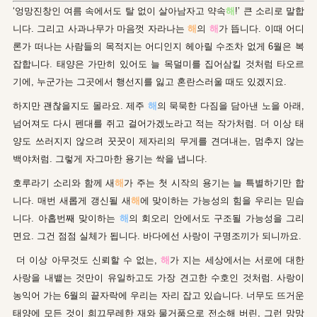
‘엉망진창인 여름 속에서도 탈 없이 살아남자고 약속
해
!’ 큰 소리로 말합
니다. 그리고 사과나무가 마음껏 자라나는
해
의
해
가 뜹니다. 이때 어디
론가 떠나는 사람들의 목적지는 어디인지 헤아릴 수조차 없게 6월은 복
잡합니다. 태양은 가만히 있어도 늘 목덜미를 집어삼킬 것처럼 타오르
기에, 누군가는 그곳에서 행선지를 잃고 혼란스러울 때도 있겠지요.
하지만 괜찮을지도 몰라요. 제주
해
의 묵묵한 다짐을 담아낸 노을 아래,
넘어져도 다시 펜대를 쥐고 걸어가겠노라고 적는 작가처럼. 더 이상 태
양도 쓰러지지 않으려 꿋꿋이 제자리의 무게를 견뎌내는, 멈추지 않는
백야처럼. 그렇게 자그마한 용기는 싹을 냅니다.
호루라기 소리와 함께 새
해
가 주는 첫 시작의 용기는 늘 특별하기만 합
니다. 매번 새롭게 갱신될 새
해
에 맞이하는 가능성의 힘을 우리는 믿습
니다. 아홉번째 맞이하는
해
의 회오리 안에서도 구조될 가능성을 그리
면요. 그건 점점 실체가 됩니다. 바다에선 사랑이 구명조끼가 되니까요.
더 이상 아무것도 신뢰할 수 없는,
해
가 지는 세상에서는 서로에 대한
사랑을 내뱉는 것만이 유일하고도 가장 견고한 수호인 것처럼. 사랑이
농익어 가는 6월의 끝자락에 우리는 자리 잡고 있습니다. 너무도 뜨거운
태양에 모든 것이 희끄무레한 재와 물거품으로 전소해 버린, 그런 망망