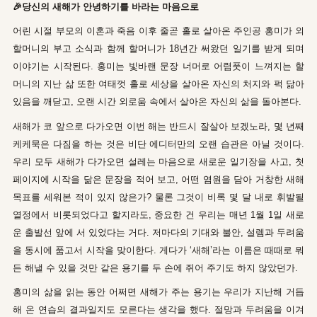
🎉당신의 새해가 안녕하기를 바라는 마음으로
어린 시절 부모의 이혼과 죽음 이후 줄곧 홀로 살아온 주인공 홍미가 외
할머니의 부고 소식과 함께 할머니가 18년간 써왔던 일기를 받게 되며
이야기는 시작된다. 홍미는 빛바랜 문장 너머로 어렴풋이 느껴지는 할
머니의 지난 삶 또한 여태껏 홀로 세상을 살아온 자신의 처지와 퍽 닮아
있음을 깨닫고, 오랜 시간 외로움 속에서 살아온 자신의 삶을 돌아본다.
새해가 코 앞으로 다가오면 이번 해는 반드시 잘살아 보겠노라, 몇 년째
케케묵은 다짐을 하는 것은 비단 에디터만의 오랜 습관은 아닐 것이다.
우리 모두 새해가 다가오면 설레는 마음으로 새로운 일기장을 사고, 첫
페이지에 시작을 닮은 문장을 적어 보고, 어떤 염원을 담아 거창한 새해
목표를 세워본 적이 있지 않은가? 물론 그것이 비록 몇 달 내로 휘발될
열정에서 비롯되었다고 할지라도, 중요한 건 우리는 매년 1월 1일 새로
운 출발선 앞에 서 있었다는 거다. 저마다의 기대와 불안, 설렘과 두려움
을 동시에 품고서 시작을 맞이한다. 게다가 ‘새해’라는 이름은 때때로 뭐
든 해낼 수 있을 것만 같은 용기를 두 손에 쥐어 주기도 하지 않았던가.
홍미의 삶을 읽는 동안 어쩌면 새해가 주는 용기는 우리가 지난해 거듭
해 온 연습의 결과일지도 모른다는 생각을 했다. 절망과 두려움을 이겨