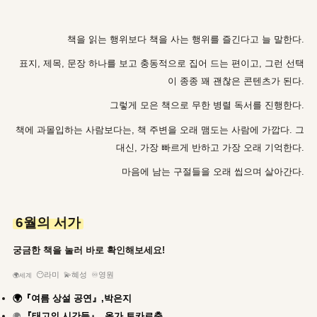
책을 읽는 행위보다 책을 사는 행위를 즐긴다고 늘 말한다.
표지, 제목, 문장 하나를 보고 충동적으로 집어 드는 편이고, 그런 선택
이 종종 꽤 괜찮은 콘텐츠가 된다.
그렇게 모은 책으로 무한 병렬 독서를 진행한다.
책에 과몰입하는 사람보다는, 책 주변을 오래 맴도는 사람에 가깝다. 그
대신, 가장 빠르게 반하고 가장 오래 기억한다.
마음에 남는 구절들을 오래 씹으며 살아간다.
6월의 서가
궁금한 책을 눌러 바로 확인해보세요!
😶라미 💫혜성 ♾️영원
🌍세계
🌍『여름 상설 공연』,박은지
『태고의 시간들』, 올가 토카르축
🌍