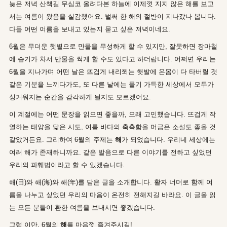
늦은 저녁 산책길 무심코 올려다본 하늘에 이제껏 지지 않은 해를 보고
서는 여름이 왔음을 실감했어요. 벌써 한 해의 절반이 지나갔나 봅니다.
다들 어떤 여름을 보내고 있는지 묻고 싶은 저녁이네요.
6월은 무더운 햇볕으로 만물을 무성하게 할 수 있지만, 잘못하면 장마철
에 습기가 차서 만물을 썩게 할 수도 있다고 하더랍니다. 어쩌면 우리는
6월을 지나가며 어떤 날은 뜨겁게 내리쬐는 햇발에 온몸이 다 타버릴 것
같은 기분을 느끼다가도, 또 다른 날에는 물기 가득한 세상에서 모두가
싱거워지는 순간을 감각하게 될지도 모르겠어요.
이 계절에는 어떤 문장을 읽으면 좋을까, 오래 고민했습니다. 뜨겁게 작
열하는 태양을 닮은 시도, 여름 바다의 축축함을 머금은 소설도 좋을 것
같았거든요. 그리하여 6월의 주제는
해
가 되었습니다. 우리네 세상에는
여러 해가 존재하니까요. 같은 발음으로 다른 이야기를 전하고 싶었던
우리의 파훼법이라고 할 수 있겠습니다.
해(日)와 해(海)와 해(年)를 담은 글을 소개합니다. 활자 너머로 함께 여
름을 나누고 싶었던 우리의 마음이 온전히 전해지길 바라요. 이 글을 읽
는 모든 분들이 환한 여름을 보내시면 좋겠습니다.
그럼 이만, 6월의
해
를 마음껏 즐겨주시길!