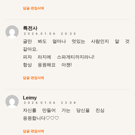
답글
·
편집
삭제
특전사
2026.01.06 20:35
글만 봐도 얼마나 멋있는 사람인지 알 것
같아요.
피자 라지에 스파게티까지라니!
항상 응원해요 아잰!
답글
·
편집
삭제
Leimy
2026.01.06 23:04
자신를 만들어 가는 당신을 진심
응원합니다♡♡♡
답글
·
편집
삭제