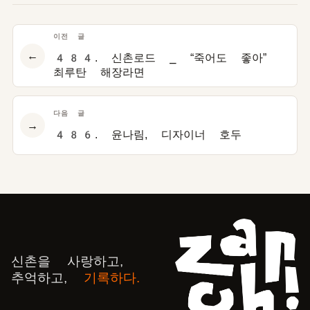
이전 글
←
484. 신촌로드 ⎯ “죽어도 좋아”
최루탄 해장라면
다음 글
→
486. 윤나림, 디자이너 호두
신촌을 사랑하고,
추억하고,
기록하다.