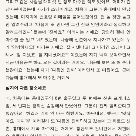
그리고 같은 사람을 대여섯 번 정도 마주친 적도 있어요. 머리가 긴
남자분이었는데 자기가 스님이래요. 처음에 그분과 홍대에서 만났
었는데, 마지막에 번호랑 이메일을 물어보잖아요. 전 놀 것만 놀고
안 알려주려고, ‘다음에 또 만나면 그건 진짜 인연이라고 생각하고
알려드리겠다’ 했는데 ‘진짜죠?’ 이러시는 거예요. 당연히 절대 안
마주칠 줄 알고 ‘네!’ 했는데, 나중에 신촌에서 지나가고 있는데 누
가 ‘안녕하세요!’ 이러는 거예요, 잘 지냈냐고! 그 머리긴 스님이! 그
래서 ‘잘 지냈죠. 잘 지내셨어요?’ 이랬는데 자기 백팩 보여주면서
지금 마음공부 하고 오는 길이라는 거예요. ‘다음에 보면 또 해 준다
했잖아요.’ 했는데 제가 ‘다음엔 진짜’ 이러면서 또 미뤘어요. 근데
다음에 홍대에서 또 마주친 거예요.
심지어 다른 장소네요.
네. 처음에는 홍대입구역 8번 출구였고 두 번째는 신촌 프레퍼스
앞, 세 번째는 경의선 숲길에서 만났어요. 그분이 ‘진짜 알려준다고
했잖아요.’ 하길래 기억 안 나는 척했어요. ‘아닌데요.’ 했는데 ‘맞잖
아요. 패디과!’ 이러길래 또 ‘다음엔 진짜!’ 하고 갔는데 그 뒤로도 신
촌, 홍대에서 계속 마주치는 거예요. 횡단보도 건너편에서 저한테
손 흔들면서 인사하고. 그래서 ‘아니 왜 이렇게 기억력이 좋아요?’