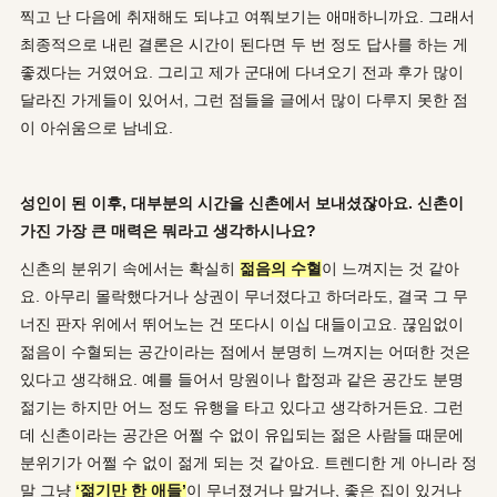
찍고 난 다음에 취재해도 되냐고 여쭤보기는 애매하니까요. 그래서
최종적으로 내린 결론은 시간이 된다면 두 번 정도 답사를 하는 게
좋겠다는 거였어요. 그리고 제가 군대에 다녀오기 전과 후가 많이
달라진 가게들이 있어서, 그런 점들을 글에서 많이 다루지 못한 점
이 아쉬움으로 남네요.
성인이 된 이후
,
대부분의 시간을 신촌에서 보내셨잖아요
.
신촌이
가진 가장 큰 매력은 뭐라고 생각하시나요
?
신촌의 분위기 속에서는 확실히
젊음의 수혈
이 느껴지는 것 같아
요. 아무리 몰락했다거나 상권이 무너졌다고 하더라도, 결국 그 무
너진 판자 위에서 뛰어노는 건 또다시 이십 대들이고요. 끊임없이
젊음이 수혈되는 공간이라는 점에서 분명히 느껴지는 어떠한 것은
있다고 생각해요. 예를 들어서 망원이나 합정과 같은 공간도 분명
젊기는 하지만 어느 정도 유행을 타고 있다고 생각하거든요. 그런
데 신촌이라는 공간은 어쩔 수 없이 유입되는 젊은 사람들 때문에
분위기가 어쩔 수 없이 젊게 되는 것 같아요. 트렌디한 게 아니라 정
말 그냥
‘
젊기만 한 애들
’
이 무너졌거나 말거나, 좋은 집이 있거나