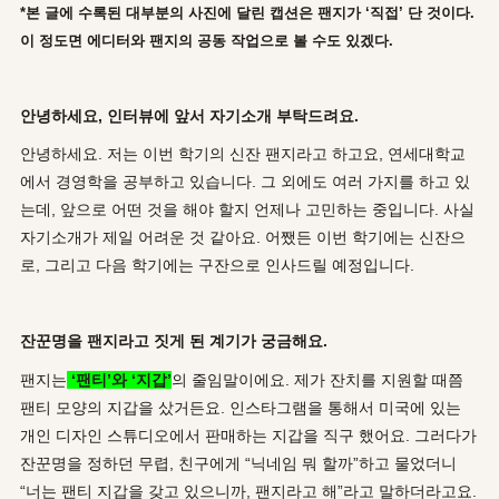
*
본 글에 수록된 대부분의 사진에 달린 캡션은 팬지가
‘
직접
’
단 것이다
.
이 정도면 에디터와 팬지의 공동 작업으로 볼 수도 있겠다
.
안녕하세요
,
인터뷰에 앞서 자기소개 부탁드려요
.
안녕하세요. 저는 이번 학기의 신잔 팬지라고 하고요, 연세대학교
에서 경영학을 공부하고 있습니다. 그 외에도 여러 가지를 하고 있
는데, 앞으로 어떤 것을 해야 할지 언제나 고민하는 중입니다. 사실
자기소개가 제일 어려운 것 같아요. 어쨌든 이번 학기에는 신잔으
로, 그리고 다음 학기에는 구잔으로 인사드릴 예정입니다.
잔꾼명을 팬지라고 짓게 된 계기가 궁금해요
.
팬지는
‘팬티’와 ‘지갑’
의 줄임말이에요. 제가 잔치를 지원할 때쯤
팬티 모양의 지갑을 샀거든요. 인스타그램을 통해서 미국에 있는
개인 디자인 스튜디오에서 판매하는 지갑을 직구 했어요. 그러다가
잔꾼명을 정하던 무렵, 친구에게 “닉네임 뭐 할까”하고 물었더니
“너는 팬티 지갑을 갖고 있으니까, 팬지라고 해”라고 말하더라고요.