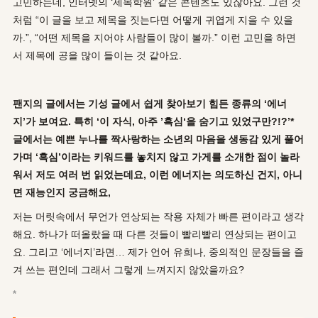
고민하는데, 인터넷의 ‘제목학원’ 같은 콘텐츠도 있잖아요. 그런 것
처럼 “이 글을 보고 제목을 짓는다면 어떻게 귀엽게 지을 수 있을
까.”, “어떤 제목을 지어야 사람들이 많이 볼까.” 이런 고민을 하면
서 제목에 공을 많이 들이는 것 같아요.
팬지의 글에서는 기성 글에서 쉽게 찾아보기 힘든 종류의
‘
에너
지
’
가 보여요
.
특히
‘
이 자식
,
아주
’
흑심
‘
을 숨기고 있었구만
?!?’*
글에서는 예쁜 누나를 짝사랑하는 소년의 마음을 생동감 있게 풀어
가며
‘
흑심
’
이라는 키워드를 놓치지 않고 가게를 소개한 점이 놀라
워서 저도 여러 번 읽었는데요
,
이런 에너지는 의도하신 건지
,
아니
면 재능인지 궁금해요
,
저는 머릿속에서 무언가 연상되는 작용 자체가 빠른 편이라고 생각
해요. 하나가 떠올랐을 때 다른 것들이 빨리빨리 연상되는 편이고
요. 그리고 ‘에너지’라면… 제가 언어 유희나, 중의적인 문장들을 즐
겨 쓰는 편인데 그래서 그렇게 느껴지지 않았을까요?
*