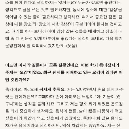
소를 써야 한다고 생각하지는 않거든요? 누군가 갔으면 좋겠다는
생각으로 글을 쓰는 것도 필요하지만, 동시에 장소에 대한 ‘감상’을
엮어낼 수 있는 글이 필요하다고 생각해요. 여기서 중요한 점은 ‘감
상에 대한 장소’와 ‘장소에 대한 감상’이 구분되어야 한다는 것이고
요. 얘기를 하다 보니까 아예 감상 같은 것들을 배제하고 장소에 대
해 좀 더 전문성 있게 다루어도 좋겠다는 생각이 드네요. 다음 학기
운영진께서 잘 회의하시겠지만요. (웃음)
어느덧 마지막 질문이자 공통 질문인데요
,
이번 학기 종이잡지의
주제는
‘
오감
’
이었죠
.
최근 팬지를 지배하고 있는 오감이 있다면 어
떤 것인가요
?
촉각이요. 아, 요새
뒤지게 추워요
.
저는 알바하면서 손을 되게 자주
씻는 편이거든요? 그때마다 손이 아려오는 느낌이 “아, 겨울이 왔
구나”하는 생각을 들게 해요. 그리고 저는 평소 뭐가 되었든 온도감
을 되게 중요하게 생각해요. 음식이 됐든, 술이 됐든 따뜻하게 먹고
싶을 때와 차갑게 먹고 싶을 때가 있잖아요. 육회나 회 같은 음식도
차가운 음식이라고 생각하지만, 막상 차갑지는 않잖아요. 저는 신