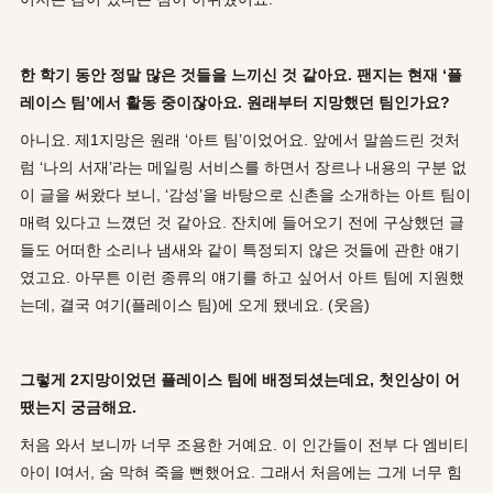
한 학기 동안 정말 많은 것들을 느끼신 것 같아요
.
팬지는 현재
‘
플
레이스 팀
’
에서 활동 중이잖아요
.
원래부터 지망했던 팀인가요
?
아니요. 제1지망은 원래 ‘아트 팀’이었어요. 앞에서 말씀드린 것처
럼 ‘나의 서재’라는 메일링 서비스를 하면서 장르나 내용의 구분 없
이 글을 써왔다 보니, ‘감성’을 바탕으로 신촌을 소개하는 아트 팀이
매력 있다고 느꼈던 것 같아요. 잔치에 들어오기 전에 구상했던 글
들도 어떠한 소리나 냄새와 같이 특정되지 않은 것들에 관한 얘기
였고요. 아무튼 이런 종류의 얘기를 하고 싶어서 아트 팀에 지원했
는데, 결국 여기(플레이스 팀)에 오게 됐네요. (웃음)
그렇게
2
지망이었던 플레이스 팀에 배정되셨는데요
,
첫인상이 어
땠는지 궁금해요
.
처음 와서 보니까 너무 조용한 거예요. 이 인간들이 전부 다 엠비티
아이 I여서, 숨 막혀 죽을 뻔했어요. 그래서 처음에는 그게 너무 힘