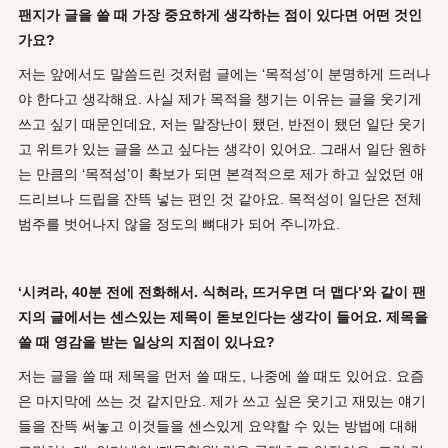
팬지가 글을 쓸 때 가장 중요하게 생각하는 점이 있다면 어떤 것인
가요
?
저는 앞에서도 말씀드린 것처럼 글에는 ‘목적성’이 분명하게 드러나
야 한다고 생각해요. 사실 제가 목적을 챙기는 이유는 글을 웃기게
쓰고 싶기 때문인데요, 저는 말장난이 됐던, 반전이 됐던 일단 웃기
고 위트가 있는 글을 쓰고 싶다는 생각이 있어요. 그래서 일단 원하
는 만큼의 ‘목적성’이 확보가 되면 본격적으로 제가 하고 싶었던 애
드리브나 드립을 잔뜩 넣는 편인 것 같아요. 목적성이 일단은 전체
범주를 벗어나지 않을 정도의 뼈대가 되어 주니까요.
‘
시켜라
, 40
분 전에 전화해서
.
식혀라
,
뜨거우면 더 맵다
’
와 같이 팬
지의 글에서는 센스있는 제목이 돋보인다는 생각이 들어요
.
제목을
쓸 때 영감을 받는 일상의 지점이 있나요
?
저는 글을 쓸 때 제목을 먼저 쓸 때도, 나중에 쓸 때도 있어요. 요즘
은 마지막에 쓰는 것 같지만요. 제가 쓰고 싶은 웃기고 재밌는 얘기
들을 잔뜩 써놓고 이것들을 센스있게 요약할 수 있는 방법에 대해