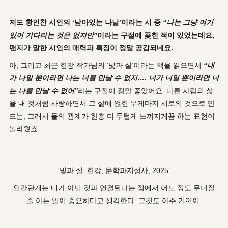
저도 황인찬 시인의
‘
남아있는 나날
’
이라는 시 중
“
나는 그냥 여기
있어 기다리는 것은 없지만
”
이라는 구절에 꽂힌 적이 있었는데요
,
팬지가 말한 시인의 매력과 특징이 정말 공감되네요
.
아, 그리고 최근 한강 작가님의 ‘빛과 실’이라는 책을 읽으면서
“
내
가 나일 뿐이라면 나는 너를 만날 수 없지
….
너가 너일 뿐이라면 너
는 나를 만날 수 없어
”
라는 구절이 정말 좋았어요. 다른 사람의 삶
을 내 것처럼 사랑하면서 그 삶에 얹힌 무게마저 서로의 것으로 만
드는, 그래서 둘의 관계가 한층 더 두텁게 느껴지게끔 하는 표현이
놀라웠죠.
‘빛과 실, 한강, 문학과지성사, 2025’
인간관계는 내가 아닌 것과 연결된다는 점에서 어느 정도 무너질
줄 아는 일이 중요하다고 생각한다. 그것도 아주 기꺼이.