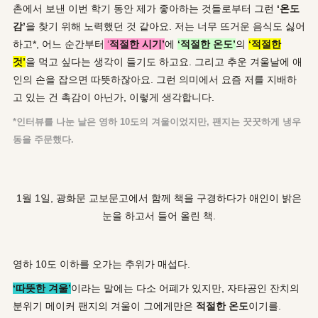
촌에서 보낸 이번 학기 동안 제가 좋아하는 것들로부터 그런
‘
온도
감
’
을 찾기 위해 노력했던 것 같아요. 저는 너무 뜨거운 음식도 싫어
하고*, 어느 순간부터
‘
적절한 시기
’
에
‘
적절한 온도
’
의
‘
적절한
것
’
을 먹고 싶다는 생각이 들기도 하고요. 그리고 추운 겨울날에 애
인의 손을 잡으면 따뜻하잖아요. 그런 의미에서 요즘 저를 지배하
고 있는 건 촉감이 아닌가, 이렇게 생각합니다.
*
인터뷰를 나눈 날은 영하
10
도의 겨울이었지만
,
팬지는 꿋꿋하게 냉우
동을 주문했다
.
1월 1일, 광화문 교보문고에서 함께 책을 구경하다가 애인이 밝은
눈을 하고서 들어 올린 책.
영하 10도 이하를 오가는 추위가 매섭다.
‘따뜻한 겨울’
이라는 말에는 다소 어폐가 있지만, 자타공인 잔치의
분위기 메이커 팬지의 겨울이 그에게만은
적절한 온도
이기를.