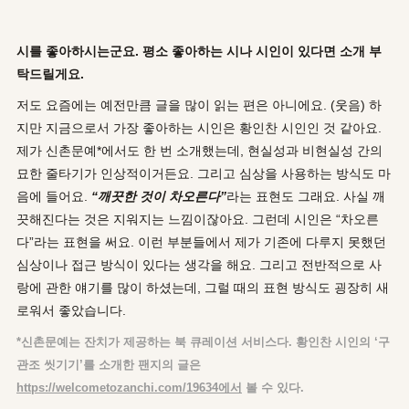
시를 좋아하시는군요
.
평소 좋아하는 시나 시인이 있다면 소개 부
탁드릴게요
.
저도 요즘에는 예전만큼 글을 많이 읽는 편은 아니에요. (웃음) 하
지만 지금으로서 가장 좋아하는 시인은 황인찬 시인인 것 같아요.
제가 신촌문예*에서도 한 번 소개했는데, 현실성과 비현실성 간의
묘한 줄타기가 인상적이거든요. 그리고 심상을 사용하는 방식도 마
음에 들어요.
“
깨끗한 것이 차오른다
”
라는 표현도 그래요. 사실 깨
끗해진다는 것은 지워지는 느낌이잖아요. 그런데 시인은 “차오른
다”라는 표현을 써요. 이런 부분들에서 제가 기존에 다루지 못했던
심상이나 접근 방식이 있다는 생각을 해요. 그리고 전반적으로 사
랑에 관한 얘기를 많이 하셨는데, 그럴 때의 표현 방식도 굉장히 새
로워서 좋았습니다.
*
신촌문예는 잔치가 제공하는 북 큐레이션 서비스다
.
황인찬 시인의
‘
구
관조 씻기기
’
를 소개한 팬지의 글은
https://welcometozanchi.com/19634
에서
볼 수 있다
.