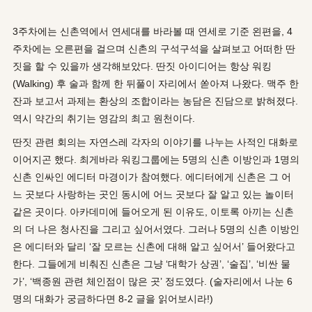
3주차에는 신촌역에서 연세대를 바라볼 때 연세로 기준 왼편을, 4
주차에는 오른편을 걸으며 신촌의 구석구석을 살펴보고 어떠한 딴
짓을 할 수 있을까 생각해보았다. 딴짓 아이디어는 항상 워킹
(Walking) 후 술과 함께 한 뒤풀이 자리에서 쏟아져 나왔다. 맥주 한
잔과 보고서 과제는 환상의 조합이라는 농담은 진담으로 밝혀졌다.
역시 약간의 취기는 영감의 최고 원천이다.
딴짓 관련 회의는 자연스레 각자의 이야기를 나누는 사적인 대화로
이어지곤 했다. 최게바라 워킹그룹에는 5명의 신촌 이방인과 1명의
신촌 인싸인 에디터 마경이가 참여했다. 에디터에게 신촌은 그 어
느 곳보다 사랑하는 곳인 동시에 어느 곳보다 잘 알고 있는 놀이터
같은 곳이다. 아카데미에 들어오게 된 이유도, 이토록 아끼는 신촌
의 더 나은 청사진을 그리고 싶어서였다. 그러나 5명의 신촌 이방인
은 에디터와 달리 ‘잘 모르는 신촌에 대해 알고 싶어서’ 들어왔다고
한다. 그들에게 비춰진 신촌은 그냥 ‘대학가 상권’, ‘술집’, ‘비싼 물
가’, ‘백종원 관련 체인점이 많은 곳’ 정도였다. (술자리에서 나눈 6
명의 대화가 궁금하다면 8-2 글을 읽어보시라!)