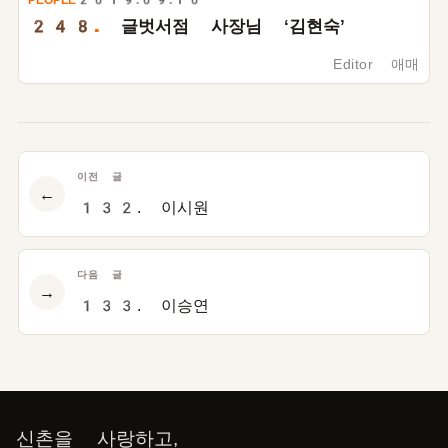
PEOPLE
2019.09.10
248.
글벗서점 사장님 ‘김현숙’
Editor 애매
이전 글
←
132. 이시원
다음 글
→
133. 이승연
신촌을 사랑하고,