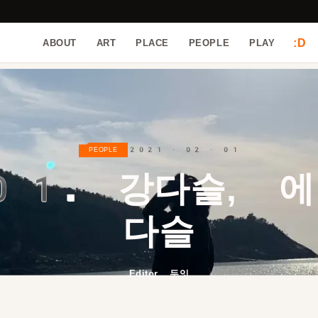
:D
ABOUT
ART
PLACE
PEOPLE
PLAY
2021 · 02 · 01
PEOPLE
01.
강다슬, 에
다슬
Editor 두잇