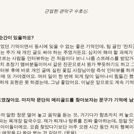
근엄한 관악구 수호신.
순간이 있을까요?
었던 기억이면서 동시에 잊을 수 없는 좋은 기억인데, 팀 글인 ‘잔치
는 주가 제 개인 글도 써야 하는 주였거든요. 심지어 해야 할 과제
 모르는 사람들 인터뷰하는 건 처음이다 보니 나름 스트레스를 받았거
잔치 초창기 멤버분들이어서 같은 잔꾼으로서 뭔가 뿌듯하기도 하고 
인터뷰 후에 바로 개인 글에 실린 꽃집 사장님이랑 즉석 인터뷰를 하
 또 가야겠어요. 여러 일이 한 번에 되게 많이 일어나서 힘들긴 했
게 표현은 못 하겠는데, 그냥 좋았어요. 이날은 앞으로도 계속 기억에
였잖아요. 마지막 문단의 메리골드를 찾아보자는 문구가 기억에 남아
까 말한 창문 열어 놓고 음악을 듣는 것, 거기다가 향초까지 켜 놓
는 육개장 칼국수요. 제가 찌개나 탕류를 진짜 좋아하는데, 정말 맛
 아이돌이에요. 요즘 찾았다기보단 아주 오랜 시간 동안 저의 행복이
 애정을 다 쏟아 붓는 것 같아요. (웃음)