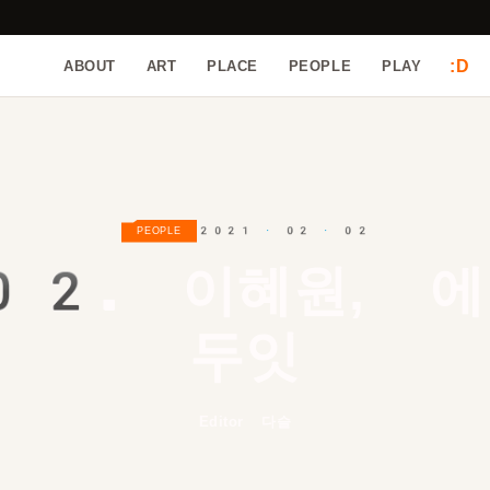
:D
ABOUT
ART
PLACE
PEOPLE
PLAY
2021 · 02 · 02
PEOPLE
02.
이혜원, 에
두잇
Editor 다슬