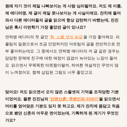
원래 자기 것이 제일 나빠보이는 게 사람 심리랄까요. 저도 제 이름,
제 에디터명, 제 글이 제일 못나보이는 게 사실이에요. 잔치에 들어
와서 다른 에디터들의 글을 읽으며 항상 감탄하기 바빴는데, 진진
님은 혹시 이번학기 가장 좋았던 글이 있나요?
연락병 에디터의 첫 글인
‘혁, 스물 셋의 숲길’
을 가장 좋아해요. 피
플팀의 일원으로서 조금 민망하지만 아트팀의 글을 전반적으로 전
부 좋아하는데요. 그 중에서도 연락병 에디터의 저 글 같은 경우는
담담한 문체에 친구에 대한 애정이 겹겹이 녹아있는 느낌이 들어
요. 읽으면서 무뚝뚝한 따뜻함이랄까, 하여튼 역설적인 무엇이 많
이 느껴졌어요. 함께 삽입된 그림도 너무 좋았고요.
맞아요! 저도 읽으면서 오지 않은 스물셋의 기억을 조작당한 기분
이었어요. 물론 진진님의
‘단면신촌: 주변인의 이야기’
을 읽으면서
머리를 얻어맞은 기분도 잊지 못 하고요. 제가 잔치에 몸담고 처음
으로 봤던 신촌의 어두운 면이었는데, 기획하게 된 계기가 무엇인
가요?