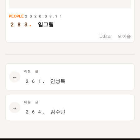
PEOPLE
2020.08.11
283.
임그림
Editor 오이솔
이전 글
←
261. 안성목
다음 글
→
264. 김수빈