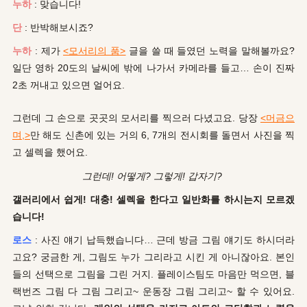
누하
: 맞습니다!
단
: 반박해보시죠?
누하
: 제가
<모서리의 품>
글을 쓸 때 들였던 노력을 말해볼까요?
일단 영하 20도의 날씨에 밖에 나가서 카메라를 들고… 손이 진짜
2초 꺼내고 있으면 얼어요.
그런데 그 손으로 곳곳의 모서리를 찍으러 다녔고요. 당장
<머금으
며,>
만 해도 신촌에 있는 거의 6, 7개의 전시회를 돌면서 사진을 찍
고 셀렉을 했어요.
그런데! 어떻게? 그렇게! 갑자기?
갤러리에서 쉽게! 대충! 셀렉을 한다고 일반화를 하시는지 모르겠
습니다!
로스
: 사진 얘기 납득했습니다… 근데 방금 그림 얘기도 하시더라
고요? 궁금한 게, 그림도 누가 그리라고 시킨 게 아니잖아요. 본인
들의 선택으로 그림을 그린 거지. 플레이스팀도 마음만 먹으면, 블
랙번즈 그림 다 그림 그리고~ 운동장 그림 그리고~ 할 수 있어요.