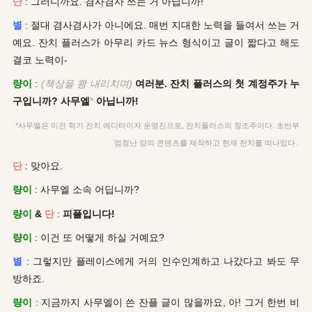
단
: 그러니까요. 겸사겸사 쓰는 거 아닙니까!
별
: 절대 겸사겸사가 아니에요. 매번 지대한 노력을 들여서 쓰는 거
예요. 잔치 플러스가 아무리 카드 뉴스 형식이고 글이 짧다고 해도
결코 노력이-
량이
:
(책상을 쾅 내리치며)
여러분. 잔치 플러스의 첫 계정주가 누
구입니까? 사무엘
*
아닙니까!
*사무엘은 이전 학기 잔치 에디터이자 운영진으로, 잔치플러스의 창조주이다. 초반부
엄청난 양의 콘텐츠를 제작하고 현재 잔치를 떠나있다.
단
: 맞아요.
량이
: 사무엘 소속 어딥니까?
량이
&
단
:
피플입니다!
량이
: 이건 또 어떻게 하실 거예요?
별
: 그렇지만 플레이스에게 거의 인수인계하고 나갔다고 봐도 무
방하죠.
량이
: 지금까지 사무엘이 쓴 잔플 글이 많을까요, 아! 그거 한번 비