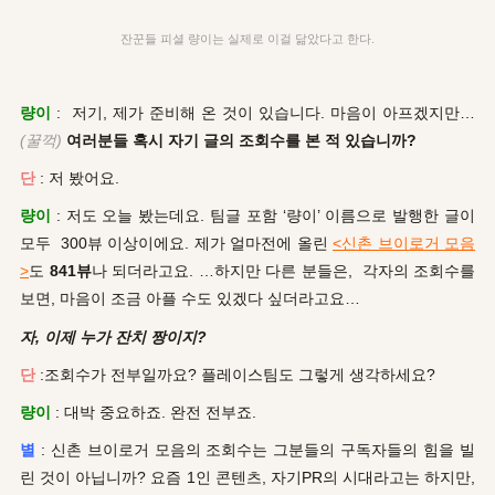
잔꾼들 피셜 량이는 실제로 이걸 닮았다고 한다.
량이
: 저기, 제가 준비해 온 것이 있습니다.
마음이 아프겠지만…
(꿀꺽)
여러분들 혹시 자기 글의 조회수를 본 적 있습니까?
단
: 저 봤어요.
량이
: 저도 오늘 봤는데요. 팀글 포함 ‘량이’ 이름으로 발행한 글이
모두 300뷰 이상이에요. 제가 얼마전에 올린
<신촌 브이로거 모음
>
도
841뷰
나 되더라고요. …하지만 다른 분들은, 각자의 조회수를
보면, 마음이 조금 아플 수도 있겠다 싶더라고요…
자, 이제 누가 잔치 짱이지?
단
:조회수가 전부일까요? 플레이스팀도 그렇게 생각하세요?
량이
: 대박 중요하죠. 완전 전부죠.
별
: 신촌 브이로거 모음의 조회수는 그분들의 구독자들의 힘을 빌
린 것이 아닙니까? 요즘 1인 콘텐츠, 자기PR의 시대라고는 하지만,