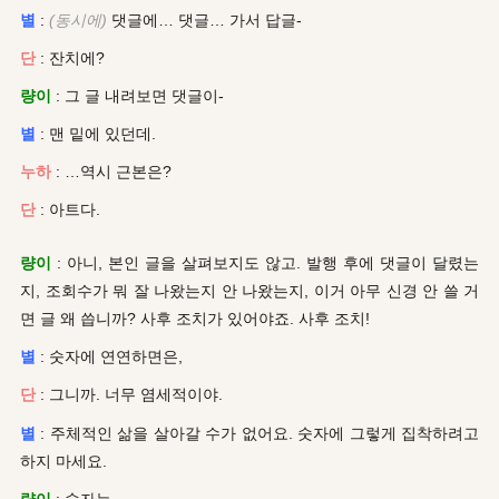
별
:
(동시에)
댓글에… 댓글… 가서 답글-
단
: 잔치에?
량이
: 그 글 내려보면 댓글이-
별
: 맨 밑에 있던데.
누하
: …역시 근본은?
단
: 아트다.
량이
: 아니, 본인 글을 살펴보지도 않고. 발행 후에 댓글이 달렸는
지, 조회수가 뭐 잘 나왔는지 안 나왔는지, 이거 아무 신경 안 쓸 거
면 글 왜 씁니까? 사후 조치가 있어야죠. 사후 조치!
별
: 숫자에 연연하면은,
단
: 그니까. 너무 염세적이야.
별
: 주체적인 삶을 살아갈 수가 없어요. 숫자에 그렇게 집착하려고
하지 마세요.
량이
: 숫자는-