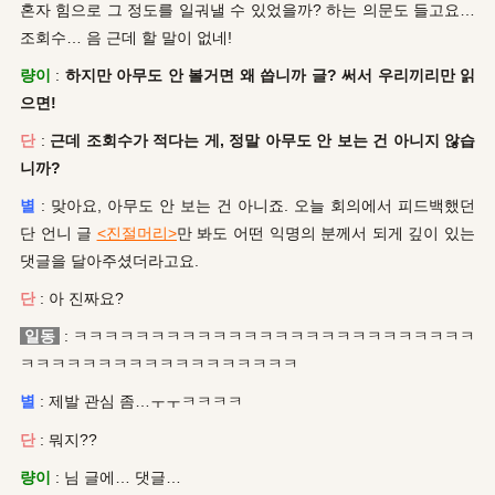
혼자 힘으로 그 정도를 일궈낼 수 있었을까? 하는 의문도 들고요…
조회수…
음 근데 할 말이 없네!
량이
:
하지만 아무도 안 볼거면 왜 씁니까 글? 써서 우리끼리만 읽
으면!
단
:
근데 조회수가 적다는 게, 정말 아무도 안 보는 건 아니지 않습
니까?
별
: 맞아요, 아무도 안 보는 건 아니죠. 오늘 회의에서 피드백했던
단 언니 글
<진절머리>
만 봐도 어떤 익명의 분께서 되게 깊이 있는
댓글을 달아주셨더라고요.
단
: 아 진짜요?
일동
: ㅋㅋㅋㅋㅋㅋㅋㅋㅋㅋㅋㅋㅋㅋㅋㅋㅋㅋㅋㅋㅋㅋㅋㅋㅋㅋ
ㅋㅋㅋㅋㅋㅋㅋㅋㅋㅋㅋㅋㅋㅋㅋㅋㅋㅋ
별
: 제발 관심 좀…ㅜㅜㅋㅋㅋㅋ
단
: 뭐지??
량이
: 님 글에… 댓글…