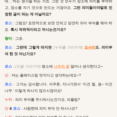
데…’하는 생각을 하는 거죠. 그런 것 모두가 장소에 의미를 부여하
고, 장소를 자기 것으로 만드는 거잖아요.
그런 의미들이야말로 진
정한 글이 되는 게 아닐까요?
로스
: 그럼요! 표면적으로 보면 안되고 당연히 의미 부여를 해야 하
죠.
혹시 작위적이라고 까시는건가요?
량이
: 그쵸.
로스
:
그런데 그렇게 따지면
(누하를 가리키며)
모서리
도. 의미부
여 한 것 아닌가요?
로스
:
(단을 가리키며)
평소에
나무와 철
얼마나 생각한다고~
단
: 저는 플레이스팀 멋지다고 생각하는데요~?
로스
: 그거는 감사합니다. 아무튼, 지나가면서 ‘이건 철, 음~ 이건
나무.’ 이렇게 하시지 않으시잖아요!
누하
: 의미 부여를 무시하시는건가요, 피플팀?
단
&
로스
: 사람한테 의미 부여 안 하시나요?