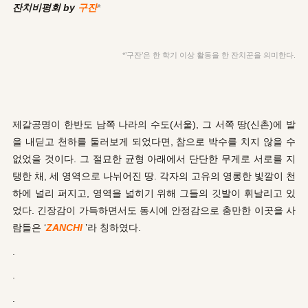
잔치비평회 by
구잔
*
*’구잔’은 한 학기 이상 활동을 한 잔치꾼을 의미한다.
제갈공명이 한반도 남쪽 나라의 수도(서울), 그 서쪽 땅(신촌)에 발
을 내딛고 천하를 둘러보게 되었다면, 참으로 박수를 치지 않을 수
없었을 것이다. 그 절묘한 균형 아래에서 단단한 무게로 서로를 지
탱한 채, 세 영역으로 나뉘어진 땅. 각자의 고유의 영롱한 빛깔이 천
하에 널리 퍼지고, 영역을 넓히기 위해 그들의 깃발이 휘날리고 있
었다. 긴장감이 가득하면서도 동시에 안정감으로 충만한 이곳을 사
람들은 ‘
ZANCHI
’라 칭하였다.
.
.
.