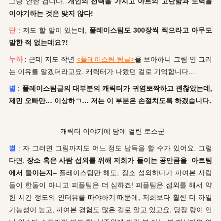
그냥 안한 겁니다.
개인의 선택을 가지고 아트의 고단함과 노력을
이야기하는 것은 맞지 않다!
단
: 저도 할 말이 있는데,
플레이스팀도 300장씩 찍으라고 아무도
말한 적 없는데요?!
누하
: 근데 저도 작년
<플레이스팀 팀글>
을 보아하니 그림 안 그리
는 이유를 알겠더라고요. 캐릭터가 나왔던 걸로 기억합니다…
별
:
플레이스팀글의 대부분의 캐릭터가 귀염뽀짝하고 괜찮았는데,
제민 오빠만… 이상하ㄱ… 저는 이 부분은 손절치도록 하겠습니다.
– 캐릭터 이야기에 담에 걸린 로스군-
별
: 자 그러면 그림까지도 어느 정도 납득을 할 수가 있어요. 그렇
다면.
장소 혹은 사람 섭외를 위해 저희가 들이는 공만큼을 아트팀
에서 들이는지
– 플레이스팀만 해도, 장소 섭외하다가 까여본 사람
들이 한둘이 아니고 피플팀은 더 심하죠! 피플팀은 섭외를 해서 약
한 시간 정도의 인터뷰를 따야하기 때문에, 저희보다 훨씬 더 까일
가능성이 높고, 까여본 경험도 많은 걸로 알고 있고요, 당장 량이 언