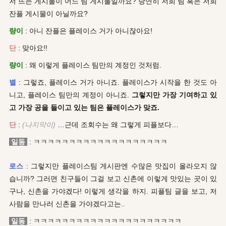
저 뜨는 게시물이 어느 팀 게시물일까요? 당연히 저희 팀 혹은 저희
잔플 게시물이 아닐까요?
량이
: 아니 잔플은 플레이스 거가 아니잖아요!
단
: 맞아요!!
량이
: 왜 이렇게 플레이스 팀만의 계정인 것처럼.
별
: 그렇죠, 플레이스 거가 아니죠. 플레이스가 시작을 한 것도 아
니고, 플레이스 팀만의 계정이 아니죠.
그렇지만 가장 기여하고 있
고 가장 공을 들이고 있는 팀은 플레이스가 맞죠.
단
:
(나지막이)
…근데 조회수는 왜 그렇게 피플보다…
일동
: ㅋㅋㅋㅋㅋㅋㅋㅋㅋㅋㅋㅋㅋㅋㅋㅋㅋㅋㅋ
로스
: 그렇지만 플레이스팀 게시판엔 수많은 맛집이 올라오지 않
습니까? 그러면 친구들이 그걸 보고 신촌에 이렇게 맛있는 곳이 있
구나, 신촌을 가야겠다! 이렇게 생각을 하지. 피플팀 글을 보고, 저
사람을 만나러 신촌을 가야겠다고는..
일동
: ㅋㅋㅋㅋㅋㅋㅋㅋㅋㅋㅋㅋㅋㅋㅋㅋㅋㅋㅋㅋㅋ