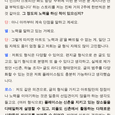
니 인스타 스토리만 봐도 항상 ‘주위에 이런 분 아는 분 계시다면 연
결 부탁드립니다’ 하는 스토리를 저는 진짜 거의 2주에 한번씩은 본
것 같아요.
그 정도의 노력을 하신 적이 있으신지?
단
: 아니 아까부터 계속 단점을 말하고 계세요.
별
: 노력을 말하고 있는 거예요.
단
: 그렇게 따지면 아트도 ‘노력과 공’을 빠뜨릴 수 없는 게, 일단 그
림 자체도 품이 엄청 들고 저희는 글 형식 자체도 많이 고민합니다.
별
: 저희도 형식은 다양할 수 있어요. 편지글 형식으로 쓴 글도 있
고요. 일기 형식으로 분명히 또 쓸 수 있다고 생각하고, 실제로 제가
썼던
<신촌, 하늘 조각>
글도 라디오 형태였어요. 글의 범주를 다양
화할 수 있는 것은 저희 플레이스팀도 충분히 가능하다고 생각했습
니다.
로스
: 저도 같은 의견으로, 글의 형식을 가지고 아트팀만의 장점이
나 노력을 이야기하는 것은 일종의 선입견이지 않을까 하는 생각도
들고요. (여러 형식으로)
플레이스는 신촌을 지키고 있는 장소들을
디테일하게 설명할 수 있고, 피플도 신촌에서 활동하는 다채로운
사람들의 라이프를 보여줄 수 있어요.
반면에 아트의 경우에는 한