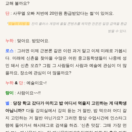
교해 볼까요?
단
: 사무엘 오빠 저번에 20만원 환급받았다는 썰
*
이 있어요.
*
오늘의 리빙 팁
: 잔치 플러스 계정에 올릴 콘텐츠를 제작한 잔꾼은 일정 금액을 환급
받을 수 있다.
누하
: 맞아요. 받았어요.
로스
: 그러면 이제 근본론 같은
이런 과거 말고 이제 미래로 가봅시
다. 미래에 신촌을 찾아올 수많은 어린 중고등학생들이 나중에 성
인 돼서 신촌 오죠? 그럼 그 사람들이 사람과 예술에 관심이 더 많
을까요, 장소에 관심이 더 많을까요?
누하
&
단
: 예술이요~!
량이
: 사람이요~~!!
별
:
당장 학교 갔다가 마치고 밥 어디서 먹을지 고민하는 게 대학생
아닙니까?
다들 강의실에서 강의 듣는 거 절반, 밥 먹으러 어디 갈
지 고민하는 거 절반 아닌가요? 그러면 항상 수업시간에 인스타그
램에 들어가서 해시태그로 검색을 하죠. ‘신촌 맛집’. 그때 가장 먼